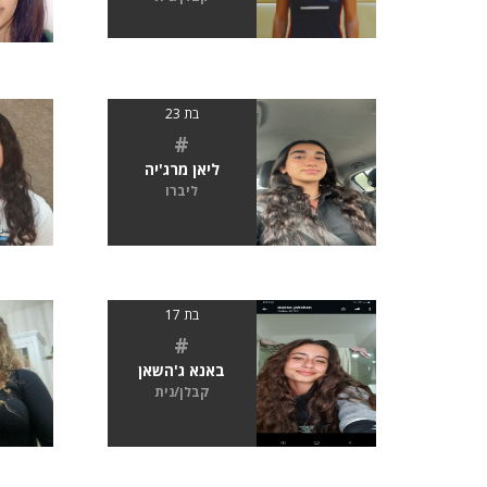
בת 23
#
ליאן מרג'יה
ליברו
בת 17
#
באנא ג'השאן
קבלן/נית