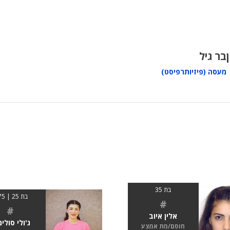
בר גיל
מעסה (פיזיותרפיסט)
בת 35
בת 25 | 1.75
#
#
אלין איוב
ג'ולי סולי
חוסם/מת אמצע