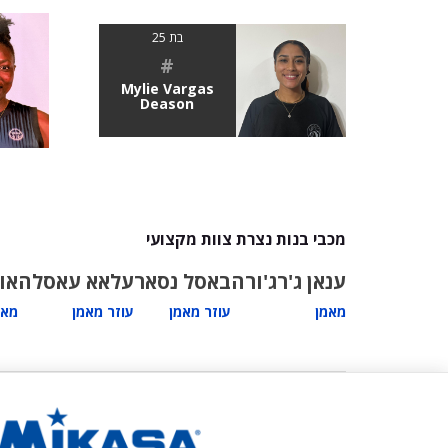
בת 25
#
Mylie Vargas
Deason
מכבי בנות נצרת צוות מקצועי
ענאן ג'רג'ורה
באסל נסאר
עלאא עאסלה
או
מאמן
עוזר מאמן
עוזר מאמן
מאמ