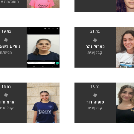
חוסם/מת א
בת 21
בת 19
#
#
כארול זהר
ג'וליא בשא
קבלן/נית
מגיש/ה
בת 18
בת 16
#
#
סופיה דור
יארא ח'ור
קבלן/נית
קבלן/נית