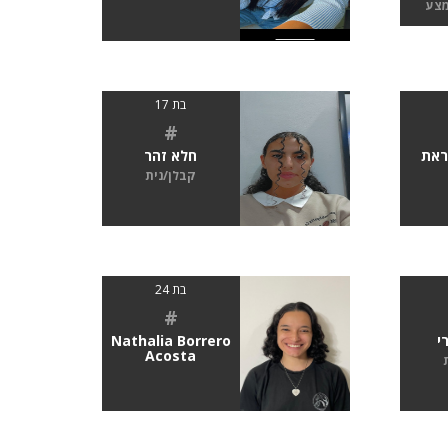
מצע
בת 17
#
ראת
חלא זהר
קבלן/נית
בת 24
#
י
Nathalia Borrero
Acosta