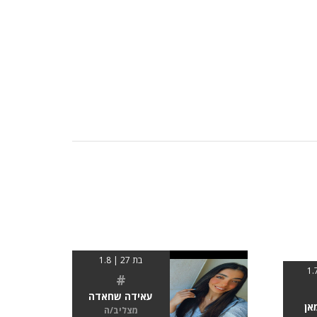
בת 27 | 1.8
#
עאידה שחאדה
מאן
מצליב/ה