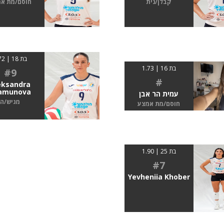
קבלן/נית
חוסם/מת א
בת 18 | 1.72
בת 16 | 1.73
#9
#
eksandra
amunova
עמית הר אבן
מגיש/ה
חוסם/מת אמצע
בת 25 | 1.90
#7
Yevheniia Khober