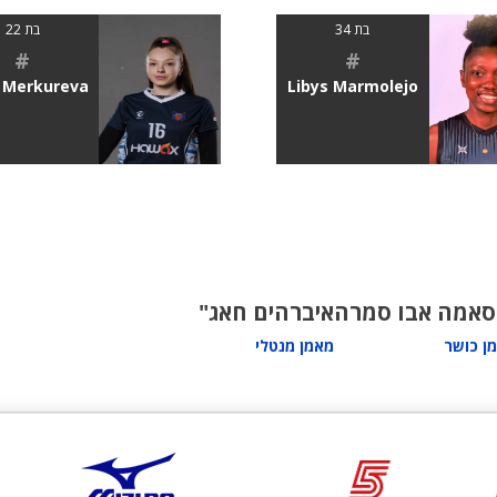
בת 34
בת 22
#
#
 Merkureva
Libys Marmolejo
סאמה אבו סמרה
איברהים חאג"
ן כושר
מאמן מנטלי