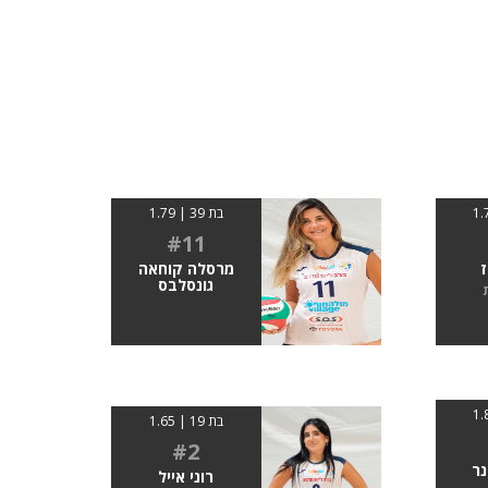
בת 39 | 1.79
#11
ז
מרסלה קוחאה
גונסלבס
בת 19 | 1.65
#2
נר
רוני אייל