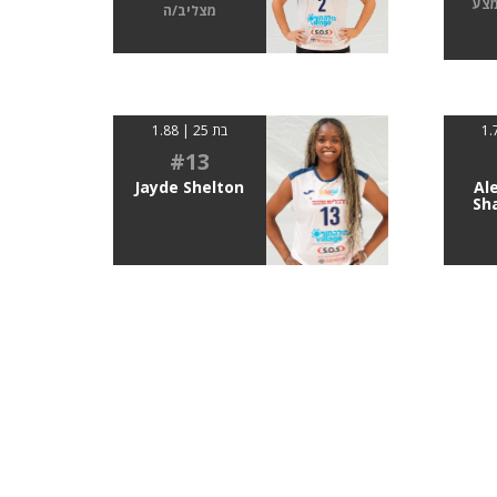
מצע
מצליב/ה
בת 25 | 1.88
#13
Jayde Shelton
Al
Sh