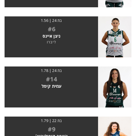
בת 24 | 1.56
#6
ניצן איינס
ליברו
בת 24 | 1.78
#14
עמית קימל
בת 22 | 1.79
#9