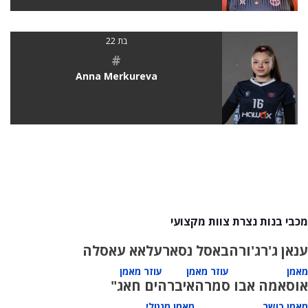
בת 22
#
Anna Merkureva
מכבי בנות נצרת צוות מקצועי
ענאן ג'רג'ורה
באסל נסאר
עלאא עאסלה
מאמן
עוזר מאמן
עוזר מאמן
אוסאמה אבו סמרה
איברהים חאג"
מאמן כושר
מאמן מנטלי