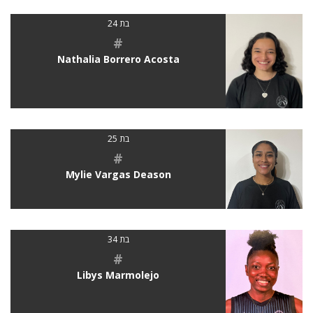
בת 24
#
Nathalia Borrero Acosta
בת 25
#
Mylie Vargas Deason
בת 34
#
Libys Marmolejo