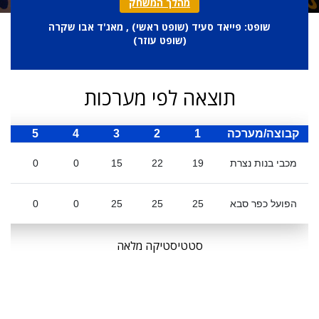
מהלך המשחק
שופט: פייאד סעיד (
שופט ראשי
) , מאג'ד אבו שקרה
(
שופט עוזר
)
תוצאה לפי מערכות
קבוצה/מערכה
1
2
3
4
5
ס
מכבי בנות נצרת
19
22
15
0
0
הפועל כפר סבא
25
25
25
0
0
סטטיסטיקה מלאה