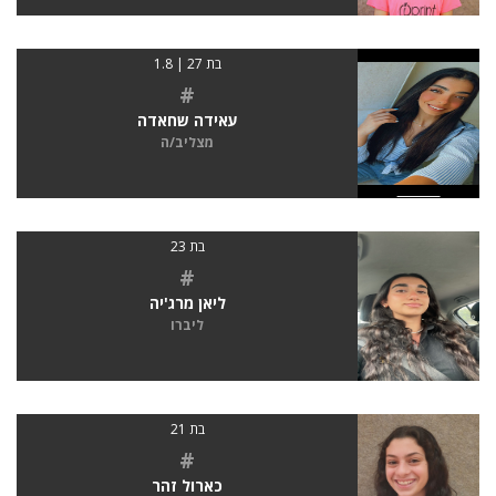
בת 27 | 1.8
#
עאידה שחאדה
מצליב/ה
בת 23
#
ליאן מרג'יה
ליברו
בת 21
#
כארול זהר