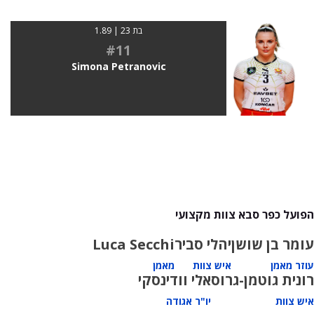
בת 23 | 1.89
#11
Simona Petranovic
הפועל כפר סבא צוות מקצועי
עומר בן שושן
יהלי סביר
Luca Secchi
עוזר מאמן
איש צוות
מאמן
רונית גוטמן-גרוס
אלי וודינסקי
איש צוות
יו"ר אגודה