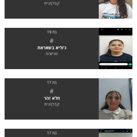
קבלן/נית
בת 19
#
ג'וליא בשאראת
מגיש/ה
בת 17
#
חלא זהר
קבלן/נית
בת 17