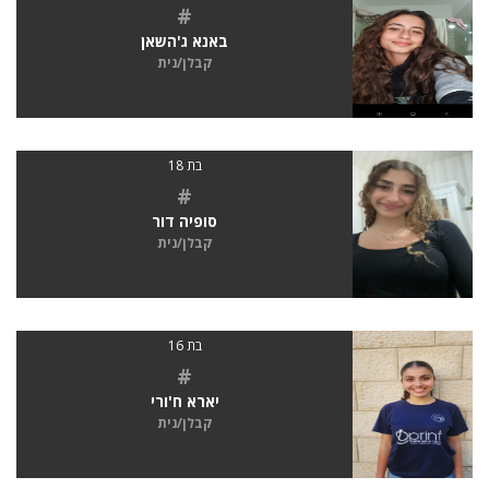
#
באנא ג'השאן
קבלן/נית
בת 18
#
סופיה דור
קבלן/נית
בת 16
#
יארא ח'ורי
קבלן/נית