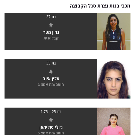
מכבי בנות נצרת סגל הקבוצה
בת 37
#
נדין מטר
קבלן/נית
בת 35
#
אלין איוב
חוסם/מת אמצע
בת 25 | 1.75
#
ג'ולי סולימאן
חוסם/מת אמצע