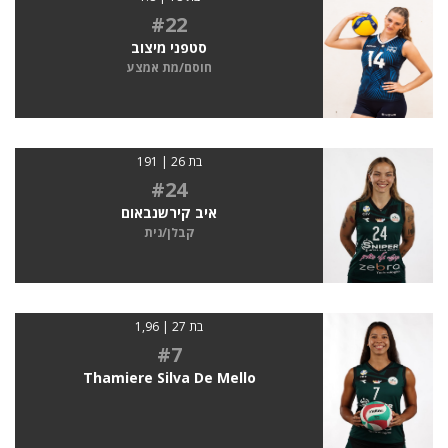
#22
סטפני מיצוב
חוסם/מת אמצע
בת 26 | 191
#24
איב קירשנבאום
קבלן/נית
בת 27 | 1,96
#7
Thamiere Silva De Mello