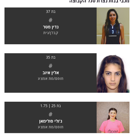
מכבי בנות נצרת סגל הקבוצה
בת 37
#
נדין מטר
קבלן/נית
בת 35
#
אלין איוב
חוסם/מת אמצע
בת 25 | 1.75
#
ג'ולי סולימאן
חוסם/מת אמצע