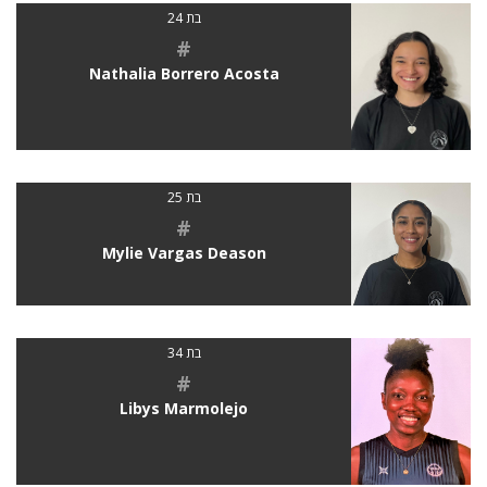
בת 24
#
Nathalia Borrero Acosta
בת 25
#
Mylie Vargas Deason
בת 34
#
Libys Marmolejo