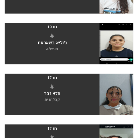
בת 19
#
ג'וליא בשאראת
מגיש/ה
בת 17
#
חלא זהר
קבלן/נית
בת 17
#