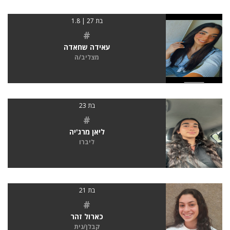
בת 27 | 1.8
#
עאידה שחאדה
מצליב/ה
בת 23
#
ליאן מרג'יה
ליברו
בת 21
#
כארול זהר
קבלן/נית