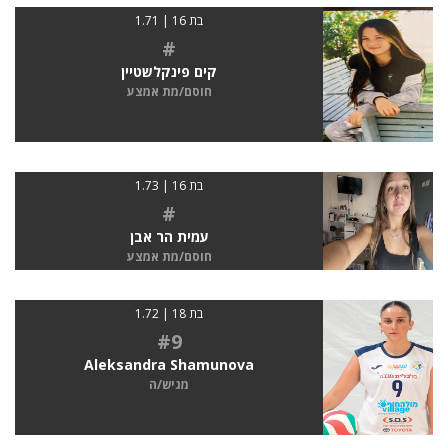
בת 16 | 1.71
#
קים פינקלשטיין
חוסם/מת אמצע
בת 16 | 1.73
#
עמית הר אבן
חוסם/מת אמצע
בת 18 | 1.72
#9
Aleksandra Shamunova
מגיש/ה