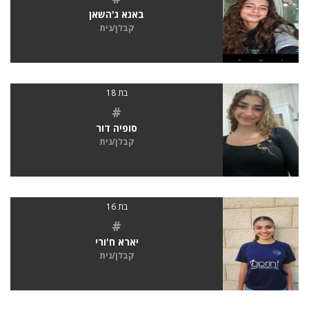
באנא ג'השאן
קבלן/נית
בת 18
#
סופיה דור
קבלן/נית
בת 16
#
יארא ח'ורי
קבלן/נית