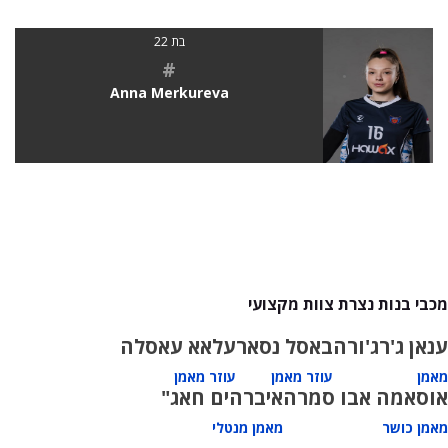
בת 22
#
Anna Merkureva
מכבי בנות נצרת צוות מקצועי
ענאן ג'רג'ורה
באסל נסאר
עלאא עאסלה
מאמן
עוזר מאמן
עוזר מאמן
אוסאמה אבו סמרה
איברהים חאג"
מאמן כושר
מאמן מנטלי