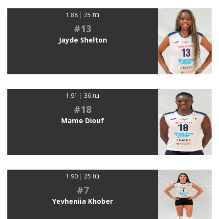
בת 25 | 1.88
#13
Jayde Shelton
בת 36 | 1.91
#18
Mame Diouf
בת 25 | 1.90
#7
Yevheniia Khober