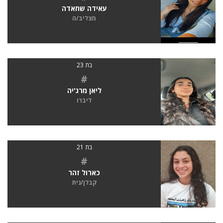
עאידה שחאדה
מצליב/ה
בת 23
#
ליאן מרג'יה
ליברו
בת 21
#
כארול זהר
קבלן/נית