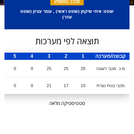
מהלך המשחק
שופט: איתי שיקמן (
שופט ראשי
) , עומר עציון (
שופט
עוזר
)
תוצאה לפי מערכות
קבוצה/מערכה
1
2
3
4
5
ס
מ.כ. מכבי רעננה
25
25
25
0
0
מכבי בנות נצרת
15
17
21
0
0
סטטיסטיקה מלאה