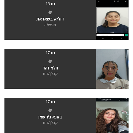
בת 19
#
ג'וליא בשאראת
מגיש/ה
בת 17
#
חלא זהר
קבלן/נית
בת 17
#
באנא ג'השאן
קבלן/נית