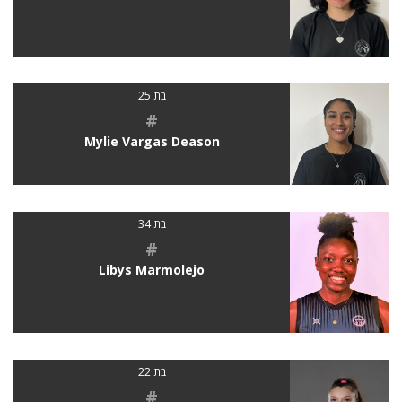
בת 25
#
Mylie Vargas Deason
בת 34
#
Libys Marmolejo
בת 22
#