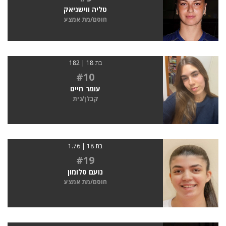
טליה ווישניאק
חוסם/מת אמצע
בת 18 | 182
#10
עומר חיים
קבלן/נית
בת 18 | 1.76
#19
נועם סלומון
חוסם/מת אמצע