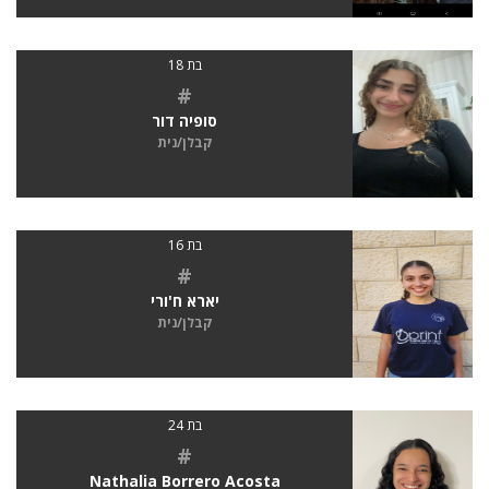
בת 18
#
סופיה דור
קבלן/נית
בת 16
#
יארא ח'ורי
קבלן/נית
בת 24
#
Nathalia Borrero Acosta