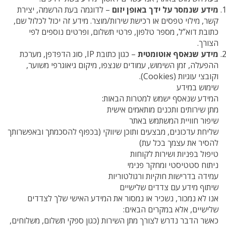
מידע שנמסר על ידך באופן יזום
– לדוגמה בעת הרשמה, יצירת
קשר, מילוי טפסים או רכישת שירות/מוצר. מידע זה יכול לכלול שם,
כתובת דוא”ל, מספר טלפון, פרטי תשלום, ופרטים נוספים לפי
הצורך.
מידע שנאסף אוטומטית
– כגון כתובת IP, סוג הדפדפן, מערכת
ההפעלה, זמן השימוש, עמודים שנצפו, מיקום גיאוגרפי משוער,
וקובצי עוגיות (Cookies).
שימוש במידע
המידע שנאסף ישמש למטרות הבאות:
מתן שירותים ותכנים מותאמים אישית
שיפור חוויית המשתמש באתר
שליחת עדכונים, מבצעים ותוכן שיווקי (בכפוף להסכמתך ובאפשרותך
להסיר את עצמך בכל עת)
טיפול בפניות ושירות לקוחות
ניתוח סטטיסטי ומחקר פנימי
עמידה בדרישות חוקיות ורגולטוריות
שיתוף מידע עם צדדים שלישיים
אנו לא נמכור, נשכיר או נמסור את המידע האישי שלך לצדדים
שלישיים, אלא במקרים הבאים:
כאשר הדבר נדרש לצורך מתן השירות (כגון ספקי תשלום, משלוחים,