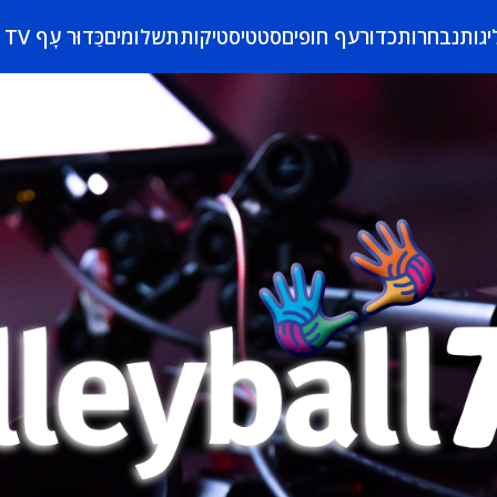
יגות
נבחרות
כדורעף חופים
סטטיסטיקות
תשלומים
כַּדוּר עָף TV