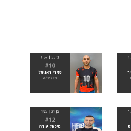
בן 33 | 1.87
#10
יר
פאדי דאניאל
מצליב/ה
בן 31 | 185
#12
ס
מיכאל עודה