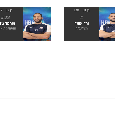
בן 31 | 1.91
בן 32 | 1.9
#22
#
ורד עואד
מוחמד ג'ז
מצליב/ה
חוסם/מת א