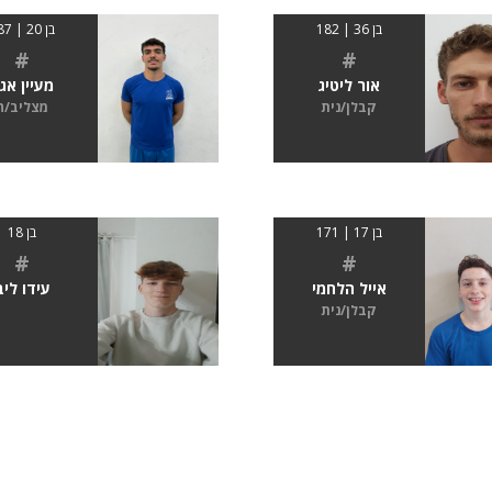
בן 36 | 182
בן 20 | 187
#
#
אור ליטיג
מעיין אג
קבלן/נית
מצליב/ה
בן 17 | 171
בן 18
#
#
אייל הלחמי
עידו ליב
קבלן/נית