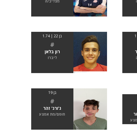
מצליב/ה
בן 22 | 1.74
#
ר
רון בלאן
ליברו
בן 19
#
ג'ורג' זהר
ר
חוסם/מת אמצע
מצע