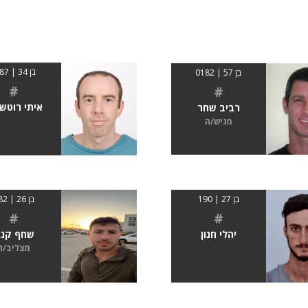
בן 34 | 1.87
בן 57 | 0182
#
#
איתי רוטשט
רביב שחר
מגיש/ה
בן 26 | 182
בן 27 | 190
#
#
שחף קנז
יהלי חנון
מצליב/ה