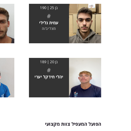
בן 25 | 190
#
עמית גלילי
מצליב/ה
בן 20 | 189
#
יהלי חידקל יערי
הפועל המעפיל צוות מקצועי