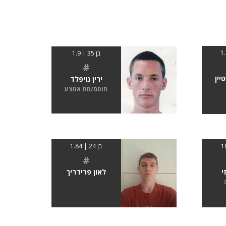
בן 35 | 1.9
#
יין
ירין נויפלד
חוסם/מת אמצע
בן 24 | 1.84
#
י
לאון פרידריך