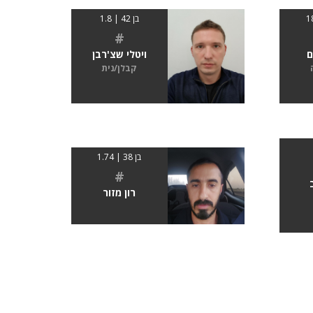
בן 42 | 1.8
#
ם
ויטלי שצ'רבן
קבלן/נית
בן 38 | 1.74
#
רון מזור