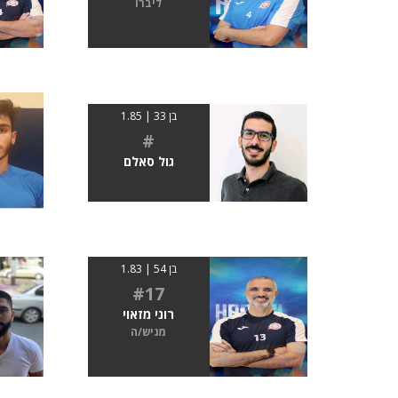
ליברו
בן 33 | 1.85
#
גול סאלם
בן 54 | 1.83
#17
רוני מזאוי
מגיש/ה