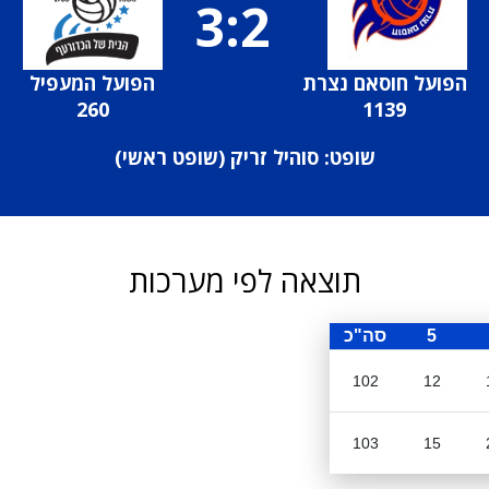
3:2
הפועל חוסאם נצרת
הפועל המעפיל
260
1139
שופט: סוהיל זריק (
שופט ראשי
)
תוצאה לפי מערכות
5
סה"כ
102
12
103
15