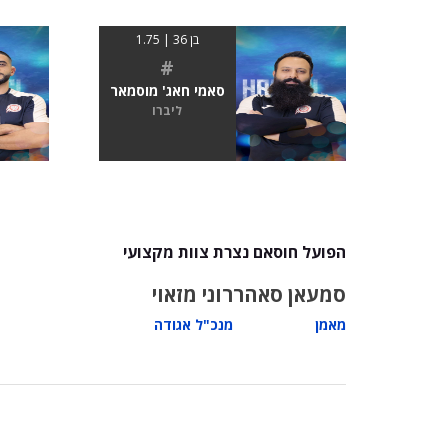
בן 36 | 1.75
#
סאמי חאג' מוסמאר
ליברו
הפועל חוסאם נצרת צוות מקצועי
סמעאן סאהר
רוני מזאוי
מאמן
מנכ"ל אגודה