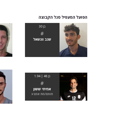
הפועל המעפיל סגל הקבוצה
בן 30
#
שגב ווגשאל
בן 48 | 1.94
#
אמיתי ששון
חוסם/מת אמצע