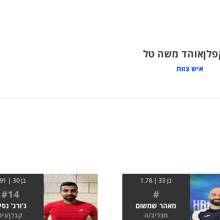
פלן
אוהד משה טל
איש צוות
בן 33 | 1.78
בן 30 | 1.91
#14
#
מאהר שמשום
ג'ורג' נסי
מצליב/ה
קבלן/נית