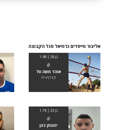
אליצור מייסדים כרמיאל סגל הקבוצה
בן 28 | 1.98
#
אוהד משה טל
קבלן/נית
בן 23 | 1.78
#
יהונתן כהן