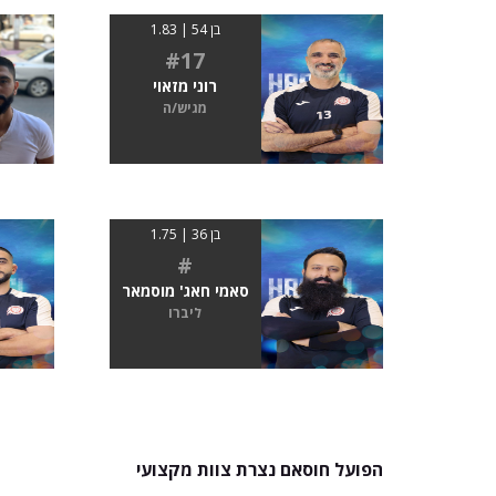
בן 54 | 1.83
#17
רוני מזאוי
מגיש/ה
בן 36 | 1.75
#
סאמי חאג' מוסמאר
ליברו
הפועל חוסאם נצרת צוות מקצועי