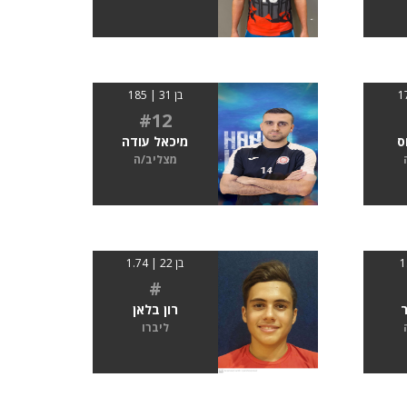
בן 31 | 185
#12
ס
מיכאל עודה
מצליב/ה
בן 22 | 1.74
#
ר
רון בלאן
ליברו