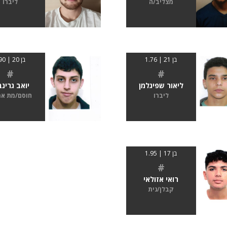
מצליב/ה
ליברו
בן 21 | 1.76
בן 20 | 190
#
#
ליאור שפיגלמן
יואב גרינב
ליברו
חוסם/מת א
בן 17 | 1.95
#
רואי אזולאי
קבלן/נית