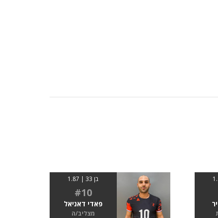
בן 33 | 1.87
#10
יר
פאדי דאניאל
מצליב/ה