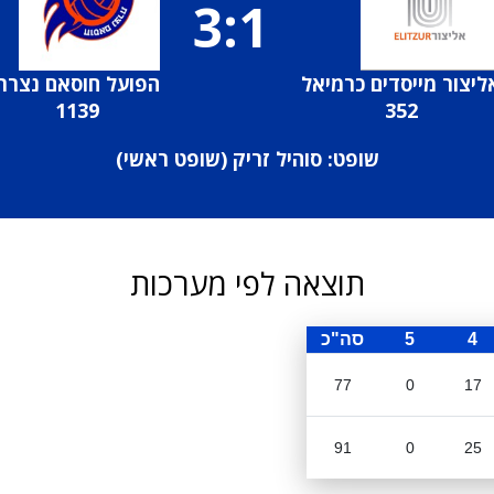
3:1
ליצור מייסדים כרמיאל
הפועל חוסאם נצרת
1139
352
שופט: סוהיל זריק (
שופט ראשי
)
תוצאה לפי מערכות
4
5
סה"כ
77
0
17
91
0
25