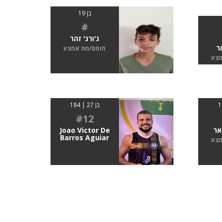
בן 19
#
ג'ורג' זהר
ר
חוסם/מת אמצע
מצע
בן 27 | 184
#12
אר
Joao Victor De
Barros Aguiar
מצע