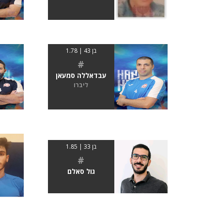
בן 43 | 1.78
#
עבדאללה סמעאן
ליברו
בן 33 | 1.85
#
גול סאלם