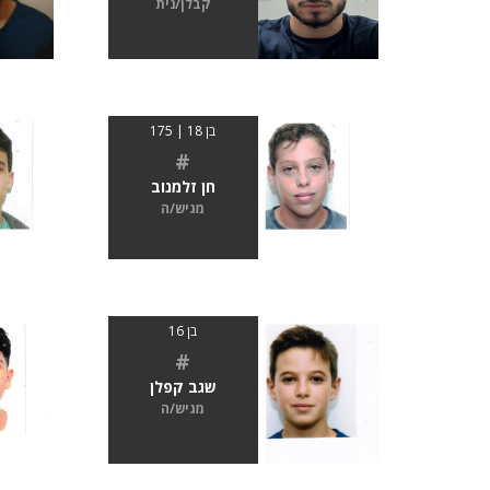
קבלן/נית
בן 18 | 175
#
חן זלמנוב
מגיש/ה
בן 16
#
שגב קפלן
מגיש/ה