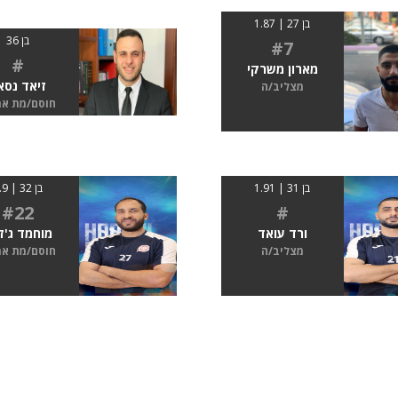
בן 27 | 1.87
בן 36
#7
#
מארון משרקי
זיאד נסא
מצליב/ה
חוסם/מת א
בן 31 | 1.91
בן 32 | 1.9
#22
#
ורד עואד
מוחמד ג'ז
מצליב/ה
חוסם/מת א