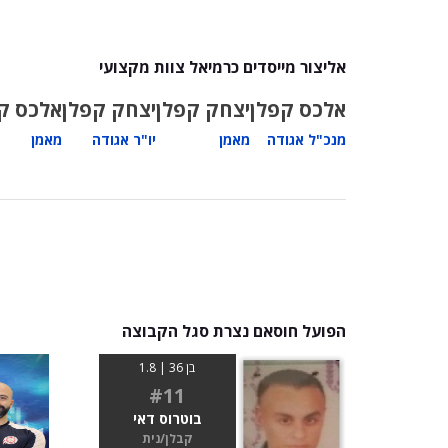
אליצור מייסדים כרמיאל צוות מקצועי
אלכס קפלן
יצחק קפלן
יצחק קפלן
אלכס ק
מנכ"ל אגודה
מאמן
יו"ר אגודה
מאמן
הפועל חוסאם נצרת סגל הקבוצה
בן 36 | 1.8
#11
בוטרוס דאי
קבלן/נית