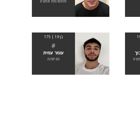
חוסם/מת אמצע
בן 19 | 175
#
וך
עומר עמית
מצע
מגיש/ה