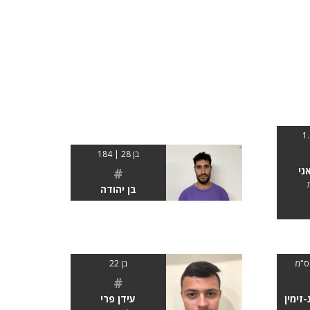
בן 28 | 184
ני
#
בן יהודה
בן 22
#
-זימין
עידן פרי