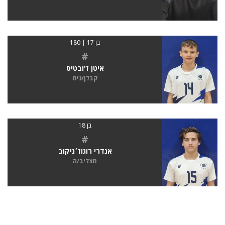
בן 17 | 180
#
איטן ז'ובטיס
קבלן/נית
בן 18
#
אנדרי רוגוז׳ניקוב
מצליב/ה