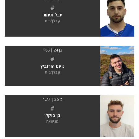
#
יובל תימור
קבלן/נית
בן 24 | 188
#
נועם הורוביץ
קבלן/נית
בן 26 | 1.77
#
בן בוקלן
מגיש/ה