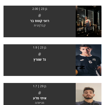
בן 23 | 2.00
#
רועי קוטס בר
קבלן/נית
בן 23 | 1.9
#
גל שוורץ
בן 29 | 1.7
#
איתי סלע
מגיש/ה