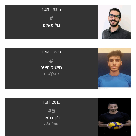
בן 33 | 1.85
#
גול סאלם
בן 25 | 1.94
#
מישיל חאיכ
קבלן/נית
בן 28 | 1.8
#5
ג'ון נג'אר
מצליב/ה