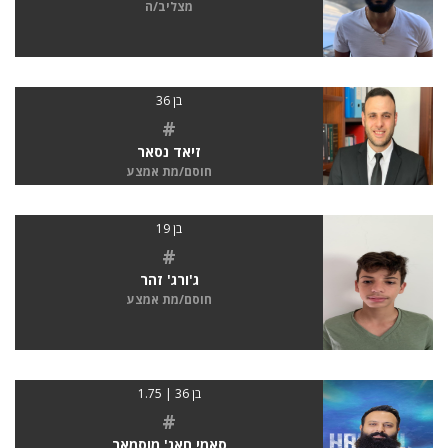
מצליב/ה
בן 36
#
זיאד נסאר
חוסם/מת אמצע
בן 19
#
ג'ורג' זהר
חוסם/מת אמצע
בן 36 | 1.75
#
סאמי חאג' מוסמאר