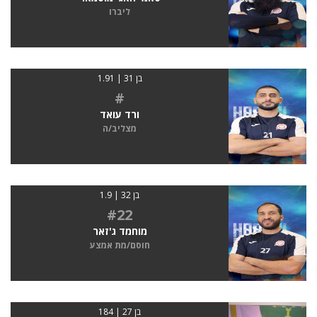
ליברו
בן 31 | 1.91
#
ורד עואד
מצליב/ה
בן 32 | 1.9
#22
מוחמד ג'זאר
חוסם/מת אמצע
בן 27 | 184