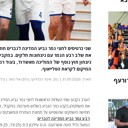
שני כרטיסים לחצי גמר גביע המדינה לגברים חו
ניצחון חוץ נוסף של המוליכה מאשדוד, בעוד רמ
המיקום לקראת הפלייאוף.
ורעף
תאריך: 31/01/2026 | כתב: איגוד הכדורעף, צילום אלי פאר | צילום: ללא | חדשות
הערב נקבעו שתי העולות הראשונות לחצי גמר גביע המדינה
חמישה משחקים שהשפיעו על תמונת הצמרת והמאבקים על 
רבע גמר גביע המדינה לגברים
הפועל גליל מטה אשר/עכו- מ.ס עיילבון 0:3 (19:25, 19:25, 23:25)