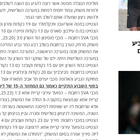
מוליכת הטבלה ממטה אשר רוצה להגיע גם השנה לשלבים ה
ולמרות משחק צמוד יחסית לפחות במערכה השלישית, ידעה 
ולהשיג ניצון שמעלה אותם לשלב חצי הגמר.
הצטיינו במטה אשר/עכו: ווינקלמולר עם 19 נקודות ומרון ופויר עם 11 נקודות כל אחד
הצטיינו במ.ס עיילבון: סוארס עם 13 נקודות ופיינרו עם 10 נקודות.
מכבי SVA רחובות – מכבי מוסינזון הוד השרון 3:0 (25:20, 28:26, 25:21)
יע
משחק מרתק הערב ברחובות בשלב רבע גמר גביע המדינה, 
את המשחק וזכוה במערכה הראשונה, המערכה השניה היתה צמ
במערכה השלישית היתה ידם של שחקני הוד השרון על העליו
הצטיינו בהוד השרון: זים עם 15 נקודות וקוצ’נר כם 13 נקודות
ה
מחזיקת הגביע והאלופה מכבי יעדים תל אביב תתארח אצל 
בסוף השבוע התקיים כאמור גם המחזור ה-15 של ליגת אתנה בכדורעף לנשים:
מכבי SVA רחובות – הפועל עירוני קריית אתא 1:3 (25:23, 21:25 , 20:25, 14:25)
קריית אתא שנמצאת במקום ה-9 הח
אלא שרחובות לה יש שאיפות לפיסגה התאוששה בעזרתה של
השניה, המשיכה לניצחון בשלישית וסגרה עניין בניצחון קל 
הצטיינו במכבי רחובות: סיריך עם 23 נקודות ושבצ’וק עם 14 נקודות
הצטיינו בהפועל עירוני קריית אתא: דרומובה עם 19 נקודות ויבורסקה עם 16 נקודות
ליזה סיריך אמרה בסיום המשחק: “התחלנו את המשחק לא כ