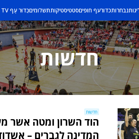
יגות
נבחרות
כדורעף חופים
סטטיסטיקות
תשלומים
כַּדוּר עָף TV
חדשות
חדשות
הוד השרון ומטה אשר מע
המדינה לגברים – אשדו