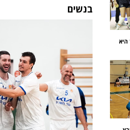
בנשים
היא
בא