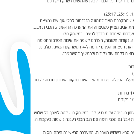
חנו יודעות וכל הכבוד לכולן שהמשיכו לשחק חזק חכם
ת”א שמתקרבת מאוד לתמונה הנכנסות לפלייאוף שם נמצאת
ת אביב מצויין כשניצחה את המערכה הראשונה, מכבי ת אביב
כות האחרונות בדרך לניצחון במשחק כולו.
עדן פסטרנק מאמן רמת אביב: “אנחנו מאושרים לקחת עוד 3 נקודות חשובות, הצלחנו לשפר את איכות הסרב והחסימה
שלנו, שני אלמנטים שדיברנו עליהם המון, זה מה שהביא לנו את הניצחון. הפנים קדימה ל-4 המשחקים הבאים, כולם נגד
 רוצים לקחת עוד נקודות ולהמשיך להשתפר”.
מעלה הטבלה, נצרת מהצד השני במקום האחרון ותנסה לצבור
ן חוץ יפה על מ.ס עיילבון במשחק בו שלטה לאורך כל שלוש
כפר סבא בשלוש מערכות, המערכה הראשונה היתה יחסית