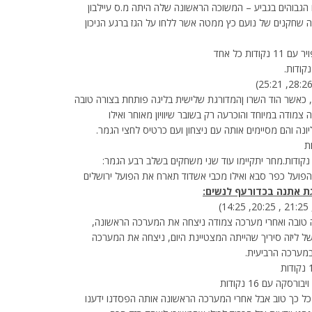
גבוהים בגביע – המשוכה הראשונה שלה היתה מ.ס עיילבון
שחקנים של נועם כץ ממטה אשר ללחו על הגז ברגע הניכון
כאשר הוד השרו ןהמדורגת שלישית בליגה פותחת בצורה טובה
ודה במיוחד והוכרעה רק בשובר שיוויון מאוחר ואילו
נה והם מסיימים אותה עם ניצחון ועם כרטיס לחצי הגמר.
צטיינו ברחובות: פביצ’ביץ’ עם 20 נקודות וביגלוביץ עם 13 נקודות.מחר יתקיימו עוד שני משחקים בשלב רבע הגמר:
הפועל כפר סבא ואילו מכבי אשדוד תארח את הפועל ירושלים
לה את המשחק בצורה טובה ואחרי מערכה צמודה ניצחה את המערכה הראשונה,
 ליזה סיריך שהייתה המצטיינת היום, ניצחה את המערכה
במערכה הרביעית.
ל כך טוב אבל אחרי המערכה הראשונה אותה הפסדנו ידענו