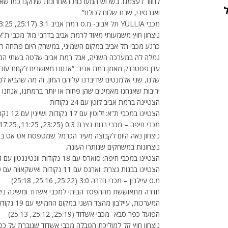
לחזור לעצמנו. בשלוש המערכות האחרונות שיחקנו כמו שאנ
ואגרסיבי, שבת שלום לכולם”.
מכבי YULLIA תל אביב- מ.ס רמת אביב 3:1 (25:17, 13:25, 25:19, 25:17)
ניצחון חוץ משמעותי מאוד לרמת אביב בדרבי מול מכבי 
כרגע מכבי תל אביב במקום השמיני, במשחק היום פתחה רמ
גמלה לה במערכה השניה, אבל רמת אביב שלטה בשתי המער
יריבות שאנחנו מאמינים שהן פחות או יותר ברמתנו, אנחנו
הצטיינה ברמת אביב לוטן עם 24 נקודות
הצטיינו במכבי ת”א: זלוטין עם 17 נקודות ושיינין עם 12 נקודות.
מכבי חיפה – מכבי בנות נצרת 0:3 (23:25, 11:25, 17:25)
ניצחון נאה היום לקבוצה מעיר הכרמל שמטפסת אט אט ב
ניצחונות במשחקים שנותרו העונה.
הצטיינו במכבי חיפה: סוארס עם 18 נקודות וונטינגטון עם 14 נקודות
הצטיינו בבנות נצרת: וארגס עם 11 נקודות ואישקאווה עם 10 נקודות
מ.ס עיילבון – מכבי חדרה 3:0 (25:22, 25:16, 25:18)
חדרה מתאוששת מההפסד הביתי למכבי אשדוד ומשיגה ניצחו
המערכות, עיילבון מהצד השני במקום החמישי עם 19 נקודות אבל גם מכבי חיפה וגם מ.כ מכבי רעננה נושפות בעקבותיה.
הפועל כפר סבא- מכבי אשדוד (25:19, 25:12, 25:13)
ניצחון חוץ קל למוליכת הטבלה מכבי אשדוד שגוברת על 