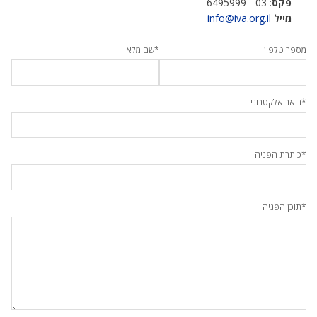
פקס
: 03 - 6495999
מייל
info@iva.org.il
מספר טלפון
*שם מלא
*דואר אלקטרוני
*כותרת הפניה
*תוכן הפניה