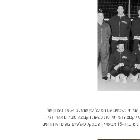
שנות ה-60 היו בשליטה של הפועל המעפיל ומפגשי הדרבי הבלתי נשכחים עם הפועל עין שמר. ב 1964 ניצחון של
ואר שני לקבוצה המיתולוגית כשאת הקבוצה מובילים אהוד דקל,
עמירם שפרן, גיורא הלפרין, דוד בלום, דוד בר נצר העציר והנער בן ה-15 אבישי קרפובסקי. כאלפיים צופים היו מגיעים