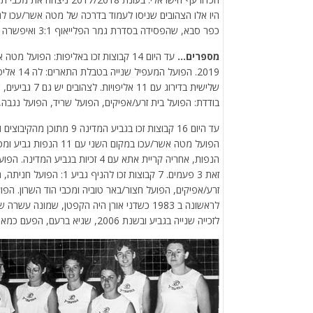
היו אלו הצהובים שניסו לעמוד בדרכה של מטה אשר/עכו ל
כפר סבא, שהפסידה בסדרת גמר הפלייאוף 3:1 ואיפשרה לאדומים להניף את צלחת האליפות בפעם ה-15.
מספרים…
בודדת: הפועל בית זרע/אפיקים, הפועל שריד, הפועל נגבה, 
הנפות, אחריה קריית אתא עם 4 זכיות
זאת 3 פעמים. 7 קבוצות ז
לראשונה ב 1983 כשדני אורן היה הקפטן, שמונ
לזכייה שנייה בגביע ובשנת 2006, שגיא ברעם, הפעם כמאמן מסיים עונה עם גביע שלישי לירוקים.