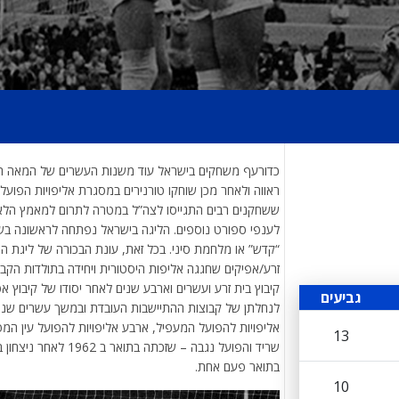
כדורעף משחקים בישראל עוד משנות העשרים של המאה ה
ראווה ולאחר מכן שוחקו טורנירים במסגרת אליפויות הפוע
ששחקנים רבים התגייסו לצה”ל במטרה לתרום למאמץ הלאו
“קדש” או מלחמת סיני. בכל זאת, עונת הבכורה של ליגת 
זרע/אפיקים שחגגה אליפות היסטורית ויחידה בתולדות הק
קיבוץ בית זרע ועשרים וארבע שנים לאחר יסודו של קיבוץ 
גביעים
לנחלתן של קבוצות ההתיישבות העובדת ובמשך עשרים שנים 
אליפויות להפועל המעפיל, ארבע אליפויות להפועל עין המ
13
שריד והפועל נגבה – ש
בתואר פעם אחת.
10