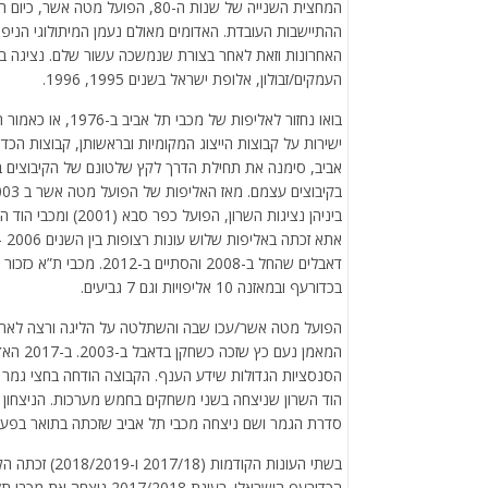
המחצית השנייה של שנות ה-80, הפ
האחרונות וזאת לאחר בצורת שנמשכה עשור שלם. נציגה ב
העמקים/זבולון, אלופת ישראל בשנים 1995, 1996.
בואו נחזור לאליפו
אביב, סימנה את תחילת הדרך לקץ שלטונם של הקיבוצים בענ
דאבלים שהחל ב-2008 והסתי
בכדורעף ובמאזנה 10 אליפויות וגם 7 גביעים.
המאמן נ
הסנסציות הגדולות שידע הענף. הקבוצה הודחה בחצי גמר 
הוד השרון שניצחה בשני משחקים בחמש מערכות. הניצחון ב
סדרת הגמר ושם ניצחה מכבי תל אביב שזכתה בתואר בפעם ה-11 בתולדו
בשתי העונות הק