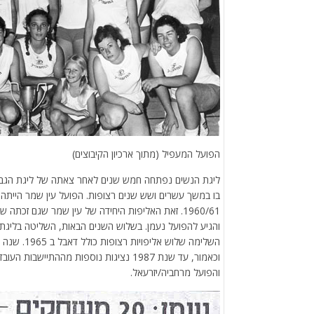
הפועל המעפיל (מתוך ארכיון הקיבוצים)
ליגת הנשים נפתחה חמש שנים לאחר צאתה של ליגת הגברים 
בו במשך עשרים ושש שנים רצופות. הפועל עין שמר הייתה
1960/61. זאת האליפות היחידה של עין שמר שגם זכ
והגיע להפועל נעמן. בשלוש השנים הבאות, השליטה בליגת
השלימה שלוש
וכאמור, עד שנת 1987 נציגות נוספות מההתי
והפועל מרחביה/יזרעאל.