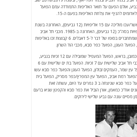
גביע, אולם הפעם על תואר האליפות התמודדה עמם הפועל
עד היום 14 קבוצות זכו באליפות: הפועל מטה אשר/עכו מוליכה עם 15 אליפויות (12 גביעים), האחרונה בשנת
2019. הפועל המעפיל שנייה בטבלת התארים: לה 14 אליפויות בסה”כ (12 גביעים), האחרונה ב-1985. מכבי תל אביב
שלישית בדירוג עם 11 אליפויות. לצהובים יש גם 7 גביעים, שמתחברים בסופו של דבר ל-5 דאבלים. 6 קבוצות זכו באליפות
הפועל העוגן, הפועל כפר סבא, מכבי הוד השרון.
עד היום 16 קבוצות זכו בגביע המדינה 9 מתוכן מהקיבוצים וכמובן, בראש, הפועל המעפיל שמובילה עם 12 זכיות בגביע,
הפועל מטה אשר/עכו במקום השני עם 11 הנפות גביע ומכבי תל אביב שלישית עם 7 זכיות. הפועל בת ים שלישית עם 6
 בגביע המדינה. הפועל עין שמר, העמקים זבולון, הפועל העוגן והפועל כפר סבא עשו
כו להניף גביע 1: הפועל חניתה, הפועל רמת אביב, הפועל עין המפרץ/כפר מסריק, הפועל בית
זרע/אפיקים, הפועל חצור/באר טוביה ומכבי הוד השרון. הפועל כפר סבא שניצחה ב 3 גמרים עד היום, עשתה זאת
ה עשרה שנים אח”כ כמאמן, אורן הוביל את כפר סבא והקפטן שגיא ברעם