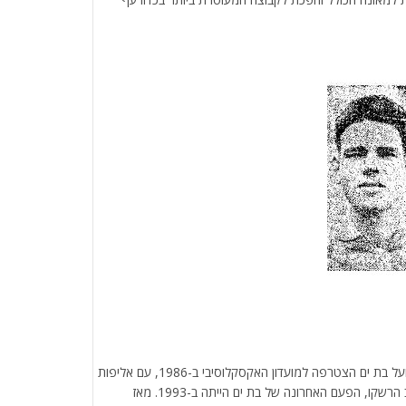
בגזרה העירונית, מכבי תל אביב הוסיפה עוד תארים וגם הפועל בת ים הצטרפה למועדון האקסקלוסיבי ב-1986, עם אליפות
ראשונה מתוך שלוש יחד עם המאמן דוד כפרי והקפטן יעקב הרשקו, הפעם האחרונה של בת ים הייתה ב-1993. מאז