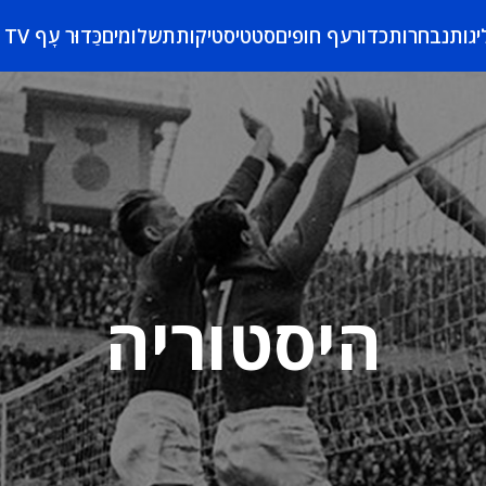
יגות
נבחרות
כדורעף חופים
סטטיסטיקות
תשלומים
כַּדוּר עָף TV
היסטוריה