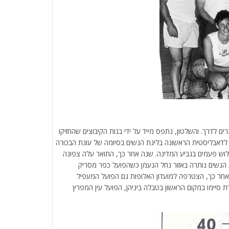
לדרך. והשלטון, נתפס מייד על ידי בנות הקיבוצים שהחזיקו
 לדאבליסטית הראשונה בליגת הנשים בסיומה של עונת הבכורה
תה שלוש פעמים בגביע המדינה. שנה אחר כך, התואר עלה צפונה
 הנשים נותרה באזור נחל הנעמן כשהפועל כפר מסריק
 אליפויות רצופות כולל דאבל ב 1965. שנה אחר כך, הצטרפה למועדון האלופות גם הפועל המעפיל
ישבות העובדת סיימו במקום הראשון בטבלה ביניהן, הפועל עין המפרץ