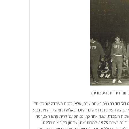
ונות יהודית היסטורית)
ו של הכוכב הגדול דוד בר נצר באותה שנה, אלא, בזכות העובדה שמכבי תל
על ידי איז’ו המאירי ז”ל בשנות ה-50, הפכה לקבוצה העירונית הראשונה שזוכה באליפות ומשאירה את גביע
שבות העובדת. שנה אחר כך, גם הפועל קרית אתא הצטרפה
למשפחת האלופות עם זכייה רצופה בתואר בשנת 1977 ומייד גם בשנת 1978. למרות זאת, שלטון הקיבוצים בליגת
 למאזנה הכולל והפכת לקבוצה המעוטרת ביותר בכדורעף