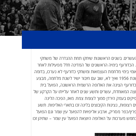
עשרים. בשנים הראשונות שיחקו תחת ההגדרה של משחקי
ל. הכדורעף בימיה הראשונים של המדינה חדל מפעילות לאחר
מי בימי מלחמת העצמאות ומשחקי כדורעף לא נערכו, בדומה
לענפי ספורט נוספים. הליגה בישראל נפתחה לראשונה בשנת 1956 ואיך לא, שוב עם חיבור ישיר לשנת מלחמה, מבצע
הכדורעף הציגה את האלופה הרשמית הראשונה, הפועל בית
בוצה המאוחדת, עשרים ותשע שנים לאחר עלייתו על הקרקע של
אפיקים בעמק הירדן סמוך לצומת צמח. מאז, הפכה הליגה
רצופות, נציגות הקיבוצים בליגה זכו בתארי האליפות. תשע
פרץ/כפר מסריק, ארבע אליפויות להפועל עין שמר וגם הפועל
זכתה בתואר ב 1962 לאחר ניצחון בחמש מערכות על האלופה היוצאת הפועל עין שמר – שתיהן זכו