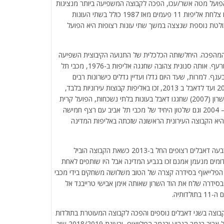
ועל מטה אשר, כיום הפועל מטה אשר/עכו, הפכה לקבוצה המשפיעה ביותר מנציגות
ההתיישבות העובדת. האדומים מאולם נעמן המיתולוגי הניפו צלחת אליפות 11 פעמים מאז 1987 כולל בשתי העונות
ולטת נוספת שנצצה במשך שתי עונות רצופות היא הפועל
ת של מכבי תל אביב ב-1976, או כאמור המהפכה. היחלשותה הכלכלית של התנועה הקיבוצית השפיעה
ישירות על קבוצות הייצוג המקומיות ובראשותן, קבוצות הכדורעף. אותה סנונית צהובה שחגגה אליפות ב-1976, מכבי תל
ף. למרות, שעד היום גדלו ועדיין גדלים כישרונות רבים
בקיבוצים עצמם. מאז האליפות של הפועל מטה אשר ב 2003 ועד לדאבל ב 2013, זכו באליפות קבוצות עירוניות בלבד,
ביניהן נציגות השרון, הפועל כפר סבא (2001) ומכבי הוד השרון (2007) שחגגו דאבל בעונות בלתי נשכחות, הפועל קרית
אתא זכתה באליפות שלוש עונות רצופות בין השנים 2006 – 2004 וגם שלטון היחיד של מכבי תל אביב עם רצף חמישה
ים ב-2012. מכבי ת”א כזכור היא הקבוצה העירונית הראשונה שזכתה באליפות המדינה
הפועל מטה אשר/עכו שבה והשתלטה על הליגה ורצה לארבעה דאבלים רצופים החל ב-2013 כשאת הקבוצה הוביל
עם כץ שזכה כשחקן בדאבל ב-2003. ב-2017 האדומים מנעמן אמנם זכו בגביע המדינה אבל היו שותפים לאחת
הפלייאוף בסידרה קצרה של הטוב משלושה משחקים בידי מכבי
סידרה שלח את הוד השרון שאותה אימן אבישי טרייבנד אל
תיה.
ודמות (2017/18 ו-2018/2019) זכתה הקבוצה בשני דאבלים נוספים והפכה לקבוצה המעוטרת בתולדות
הכדורעף הישראלי. בעונת 2017/2018 ניצחה את מכבי תל אביב בגמר הגביע ובגמר הפלייאוף, ובעונת 2018/2019 שוב