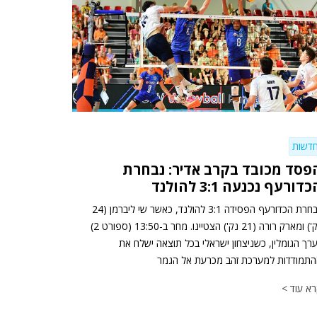
דשות
פסד מכובד בקרב אדיר: נבחרת
דורעף נכנעה 3:1 להולנד
נבחרת הכדורעף הפסידה 3:1 להולנד, כאשר שי ליברמן (24
נק') ומארק רורה (21 נק') הצטיינו. מחר ב-13:50 (ספורט 2)
ערך הגומלין, כשניצחון ישראלי בכל תוצאה ישלח את
תמודדות למערכת זהב מכרעת אל הגמר
א עוד >