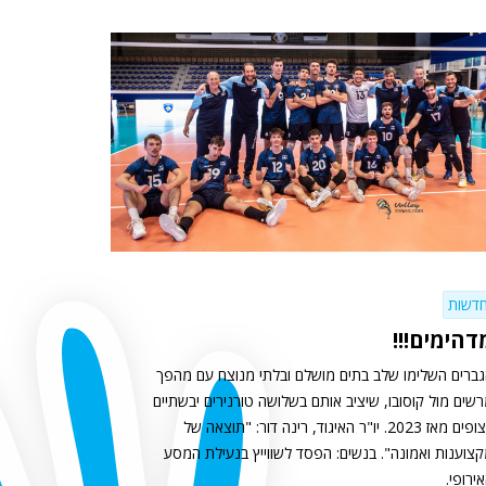
דשות
דהימים!!!
ברים השלימו שלב בתים מושלם ובלתי מנוצח עם מהפך
שים מול קוסובו, שיציב אותם בשלושה טורנירים יבשתיים
רצופים מאז 2023. יו"ר האיגוד, רינה דור: "תוצאה של
צוענות ואמונה". בנשים: הפסד לשווייץ בנעילת המסע
ירופי.