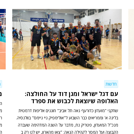
חדשות
ח
עם דגל ישראל ומגן דוד על החולצה:
מ
האלופה שיוצאת לכבוש את ספרד
הג
שחקני "מועדון כדורעף גאה תל אביב" חוגגים אליפות דרמטית
מר
בליגה א' וממריאים כבר השבוע ל"אולימפיק גיי גיימס" בוולנסיה.
מנכ"ל המועדון, פטריק נח, מדבר על השנה המדהימה שעברה
מק
הקבוצה ועל המסר לקהילה הגאה: "צאו מהארון, יש לנו רק ב
הא