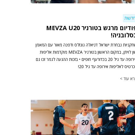
דשות
פודיום מרגש בטורניר MEVZA U20
סלובניה!
קניות נבחרת ישראל דניאלה גונזלס ודפנה מאור עם המאמן
שון לויתן, במקום הראשון בטורניר MEVZA מוקדמות אליפות
אירופה עד גיל 20 בכדורעף חופים • בזכות ההגעה לגמר זכו גם
רטיס לאליפות אירופה עד גיל 20!
א עוד >