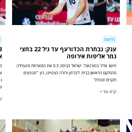
חדשות
ח
ענק: נבחרת הכדורעף עד גיל 22 בחצי
גמר אליפות אירופה
א
הישג אדיר בפורטוגל: ישראל הביסה 0:3 את המארחת והעפילה
הח
מהמקום הראשון בבית. ליברמן ורורה הצטיינו, כץ: "מנפצים
תקרות זכוכית"
נק
שד
קרא עוד >
קר