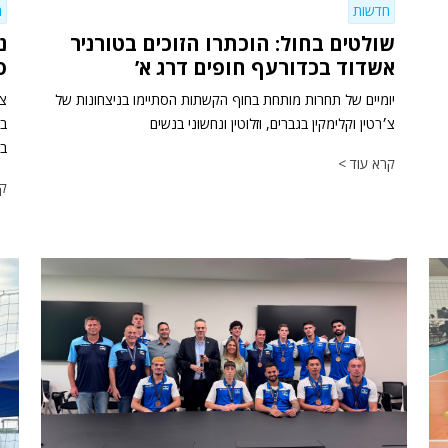
חדשות
ח
שולטים בחול: הוכתרו הזוכים בטורניר
נ
אשדוד בכדורעף חופים דרג א’
סי
יומיים של תחרות מותחת בחוף הקשתות הסתיימו בניצחונות של
צמ
צ׳רטין וקלימקין בגברים, וזלוטין ונחשוני בנשים
בע
קרא עוד >
קר