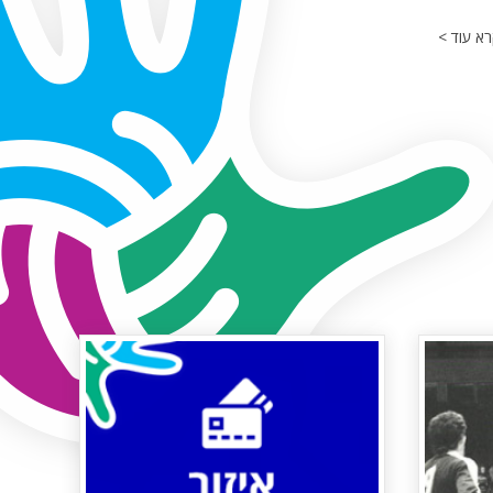
א עוד >