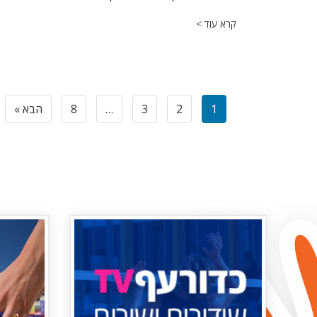
קרא עוד >
1
2
3
…
8
הבא »