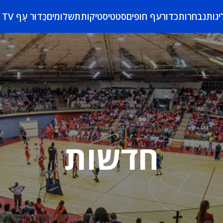
יגות
נבחרות
כדורעף חופים
סטטיסטיקות
תשלומים
כַּדוּר עָף TV
חדשות