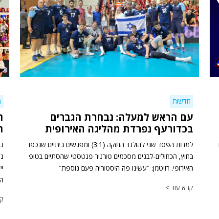
חדשות
ח
עם הראש למעלה: נבחרת הגברים
ה
בכדורעף נפרדת מהליגה האירופית
הכ
למרות הפסד שני להולנד החזקה (3:1) ומפגשים ביתיים שנכפו
בחוץ, הכחולים-לבנים מסכמים טורניר פנטסטי שהסתיים בטופ
האירופי. רויטמן: "עשינו פה היסטוריה פעם נוספת"
יי
הה
קרא עוד >
קר