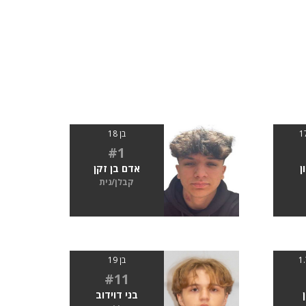
בן 18
#1
ן
אדם בן זקן
קבלן/נית
בן 19
#11
בני דוידוב