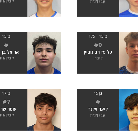
קבלן/נית
קבלן/נית
בן 15 | 175
בן 15
#
#9
טל פז רבינוביץ
אריאל בן 
ליברו
קבלן/נית
בן 15
בן 17
#7
#
ליעד וילנר
עומר שרונ
קבלן/נית
קבלן/נית