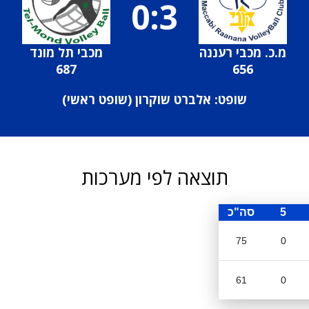
0:3
מ.כ. מכבי רעננה
מכבי תל מונד
687
656
שופט: אלברט שוקרון (
שופט ראשי
)
תוצאה לפי מערכות
5
סה"כ
75
0
61
0