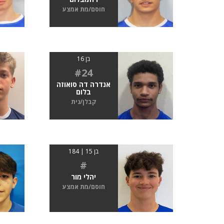
חוסם/מת אמצע
בן 16
#24
אנדרה דה סואוזה
בלום
קבלן/נית
בן 15 | 184
#
יהלי מור
חוסם/מת אמצע