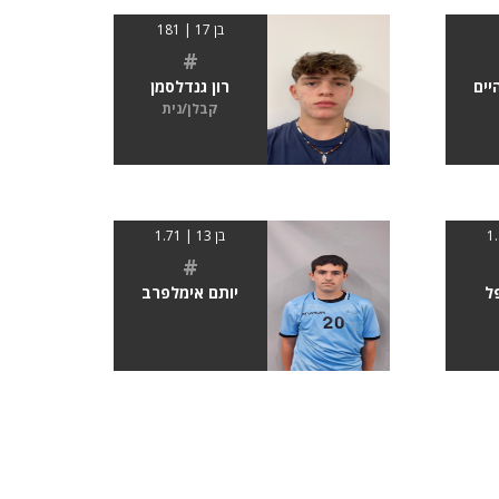
בן 17 | 181
#
יים
רון גנדלסמן
קבלן/נית
בן 13 | 1.71
#
ל
יותם אימלפרב