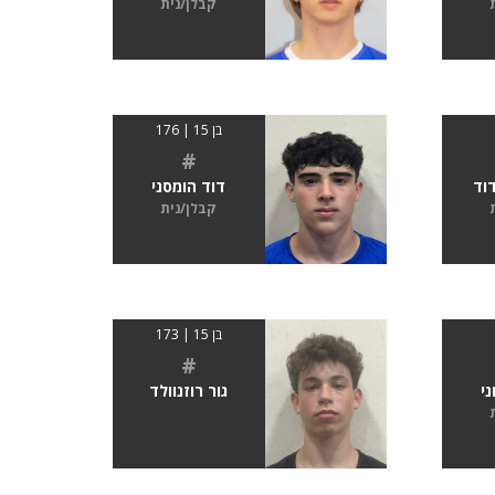
קבלן/נית
בן 15 | 176
#
דוד
דוד הומסני
קבלן/נית
בן 15 | 173
#
י
גור רוזנוולד