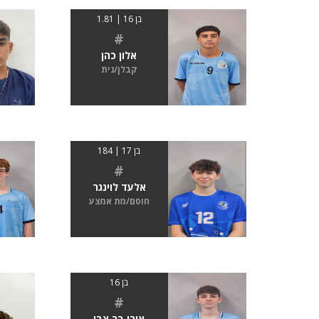
בן 16 | 1.81
#
אלון כהן
קבלן/נית
בן 17 | 184
#
אלעד לוינגר
חוסם/מת אמצע
בן 16
#
אורי בר צבי