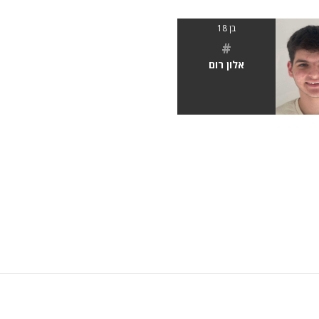
בן 18
#
אלון רום