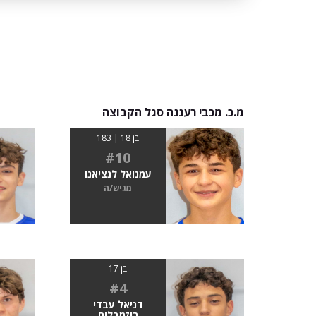
מ.כ. מכבי רעננה סגל הקבוצה
בן 18 | 183
#10
עמנואל לנציאנו
מגיש/ה
בן 17
#4
דניאל עבדי
רוזמבלום