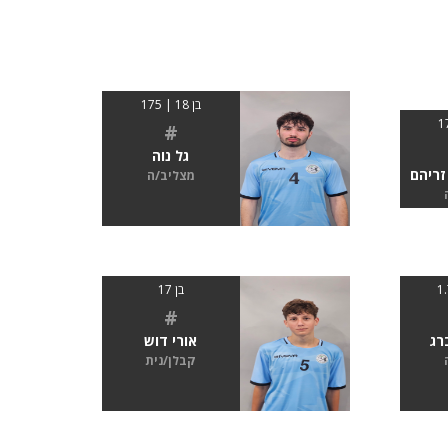
בן 18 | 175
#
גל נוה
זריהם
מצליב/ה
בן 17
#
רג
אורי דוש
קבלן/נית