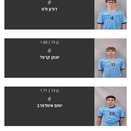
#
דורון ולט
בן 15 | 1.80
#
יונתן קרפל
בן 13 | 1.71
#
יותם אימלפרב