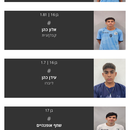
בן 16 | 1.81
#
אלון כהן
קבלן/נית
בן 16 | 1.7
#
עידן כהן
ליברו
בן 17
#
שחף אופנהיים