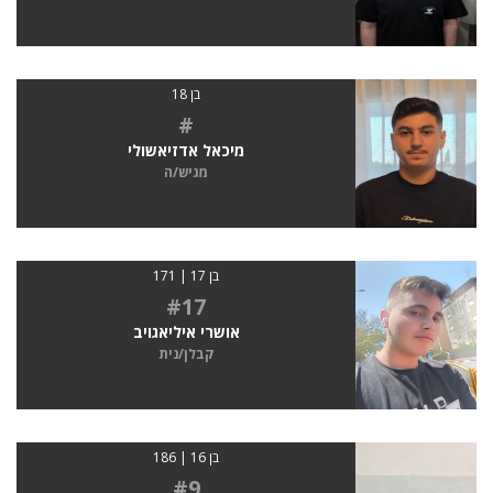
בן 18
#
מיכאל אדזיאשולי
מגיש/ה
בן 17 | 171
#17
אושרי איליאגויב
קבלן/נית
בן 16 | 186
#9