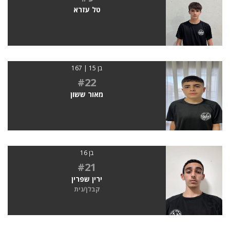
טל עזרא
בן 15 | 167
#22
מאור ששון
בן 16
#21
ירין שפרין
קבלן/נית