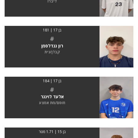
ליברו
בן 17 | 181
#
רון גנדלסמן
קבלן/נית
בן 17 | 184
#
אלעד לוינגר
חוסם/מת אמצע
בן 15 | 1.71 מטר