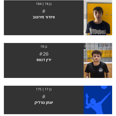
בן 18 | 184
#
פיודור מירונוב
בן 18
#26
ירין דנטס
בן 17 | 175
#
‪יונתן גורליק