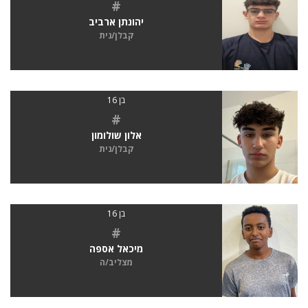
#
יהונתן ארביב
קבלן/נית
בן 16
#
אלון שולומון
קבלן/נית
בן 16
#
מיכאל אספה
מצליב/ה