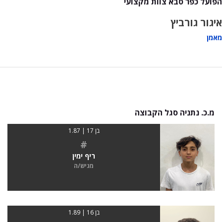
הפועל כפר סבא צוות מקצועי
איגור גורביץ
מאמן
מ.כ. נתניה סגל הקבוצה
בן 17 | 1.87
#
ריף ימין
מגיש/ה
בן 16 | 1.89