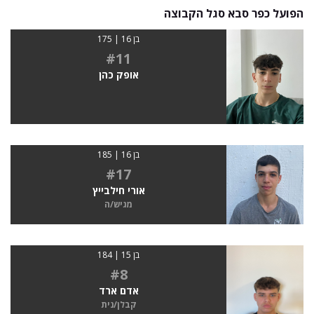
הפועל כפר סבא סגל הקבוצה
בן 16 | 175
#11
אופק כהן
בן 16 | 185
#17
אורי חילבייץ
מגיש/ה
בן 15 | 184
#8
אדם ארד
קבלן/נית