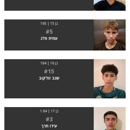
בן 15 | 165
#5
עמית פלג
בן 16 | 184
#15
שגב זולקוב
בן 17 | 1.84
#3
עידו חרך