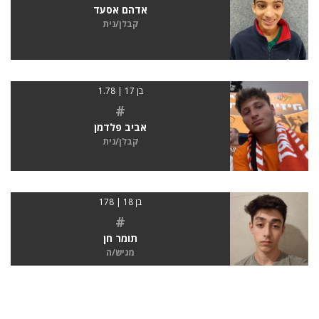
אדהם אסעד
קבלן/נית
בן 17 | 1.78
#
אביב פלדמן
קבלן/נית
בן 18 | 178
#
תומר חן
מגיש/ה