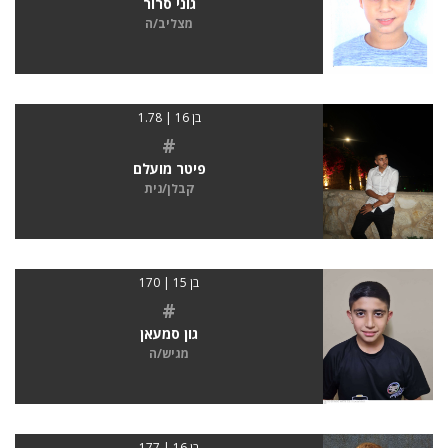
גוני סרור
מצליב/ה
בן 16 | 1.78
#
פיטר מועלם
קבלן/נית
בן 15 | 170
#
גון סמעאן
מגיש/ה
בן 16 | 177