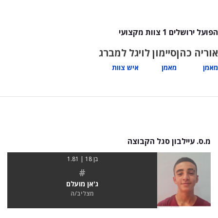
הפועל ירושלים 1 צוות מקצועי
אוריה כהן
סיימון לוי
גל למברג
מאמן
מאמן
איש צוות
מ.ס. עיילבון סגל הקבוצה
בן 18 | 1.81
#
ג'אן מועלם
מצליב/ה