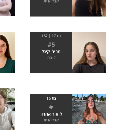
קבלן/נית
בת 17 | 167
#5
מריה קיגל
ליברו
בת 16
#
ליאור אהרון
קבלן/נית