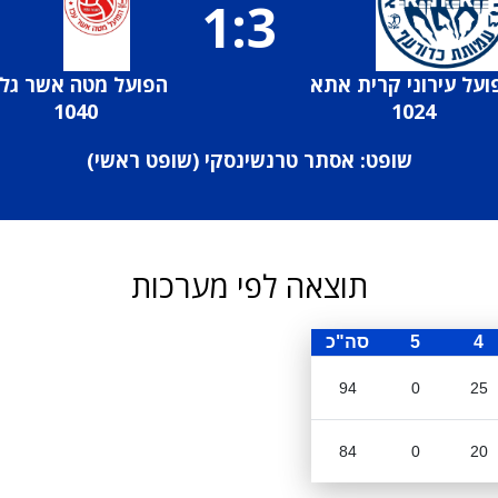
1:3
ועל עירוני קרית אתא
הפועל מטה אשר גלי
1040
1024
שופט: אסתר טרנשינסקי (
שופט ראשי
)
תוצאה לפי מערכות
4
5
סה"כ
94
0
25
84
0
20