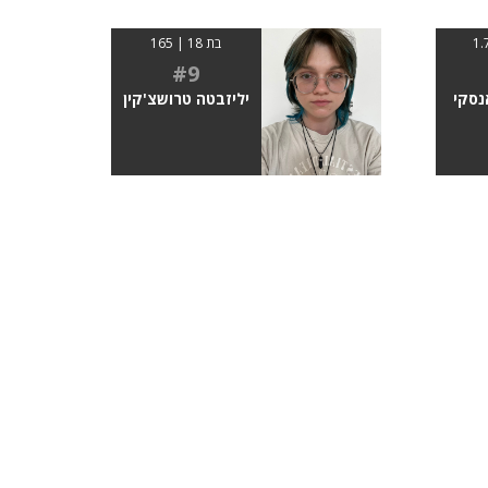
בת 18 | 165
#9
נסקי
יליזבטה טרושצ'קין