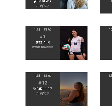
ליה טרסיוק
קבלן/נית
בת 18 | 1.72
#1
אייר ברק
חוסם/מת אמצע
בת 18 | 1.63
#12
קרין וינוגראי
קבלן/נית