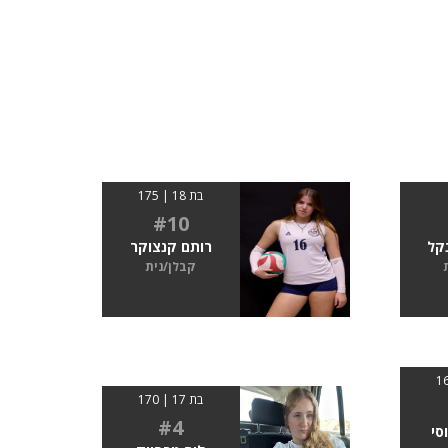
בת 18 | 175
#10
נקל
רותם קנצוקר
קבלן/נית
בת 17 | 170
#4
סי