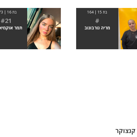
בת 15 | 164
בת 16 | 1.73
#21
#
מריה גורבונוב
תמר אוקמיא
קנצוקר