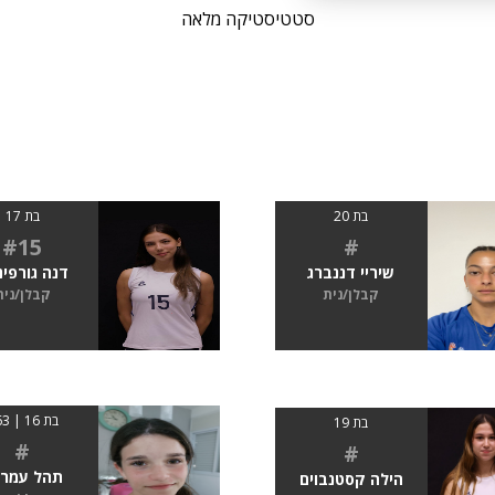
סטטיסטיקה מלאה
בת 20
בת 17
#15
#
שיריי דננברג
דנה גורפי
קבלן/נית
קבלן/נית
בת 16 | 163
בת 19
#
#
תהל עמרו
הילה קסטנבוים