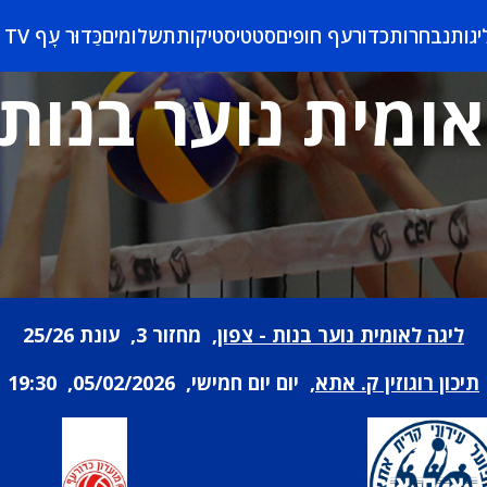
יגות
נבחרות
כדורעף חופים
סטטיסטיקות
תשלומים
כַּדוּר עָף TV
ומית נוער בנות 
ליגה לאומית נוער בנות - צפון
, מחזור 3, עונת 25/26
תיכון רוגוזין ק. אתא
, יום יום חמישי, 05/02/2026, 19:30