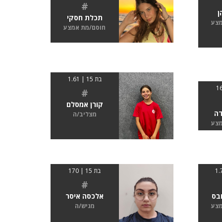
#
ן
תכלת חסקי
מצע
חוסם/מת אמצע
בת 15 | 1.61
#
קורן אמסלם
דה
מצליב/ה
מצע
בת 15 | 170
#
בס
אלכסה איסר
מצע
מגיש/ה