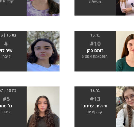
קבלן/נית
מגיש/ה
בת 18
בת 15 | 158
#
#10
רותם כהן
שיר לוי
חוסם/מת אמצע
ליברו
בת 18
בת 18 | 1.57
#5
#13
סיגלית עזיזוב
גל ממו
קבלן/נית
ליברו