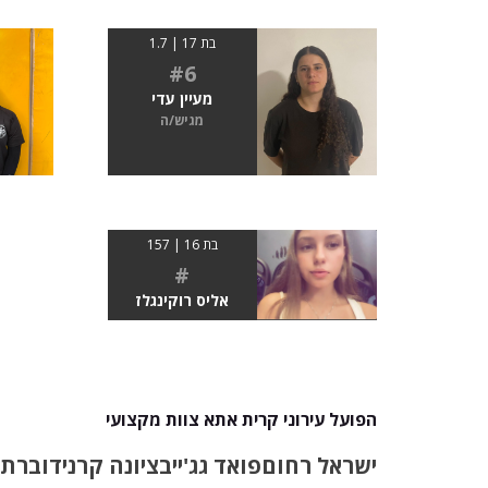
בת 17 | 1.7
#6
מעיין עדי
מגיש/ה
בת 16 | 157
#
אליס רוקינגלז
הפועל עירוני קרית אתא צוות מקצועי
ישראל רחום
פואד גג'ייב
ציונה קרני
דוברת 