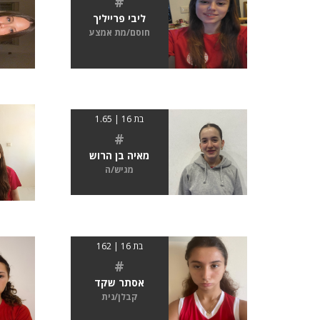
#
ליבי פרייליך
חוסם/מת אמצע
בת 16 | 1.65
#
מאיה בן הרוש
מגיש/ה
בת 16 | 162
#
אסתר שקד
קבלן/נית