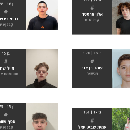
בן 16 | 188
#
#
אלון ארסטר
כרמי בינש
קבלן/נית
קבלן/נית
בן 16 | 1.70
בן 15
#
#
עומר בן צבי
אייל שח
מגיש/ה
חוסם/מת א
בן 15 | 175
בן 17 | 181
#
#
אסף שוור
עמית שביט יואל
קבלן/נית