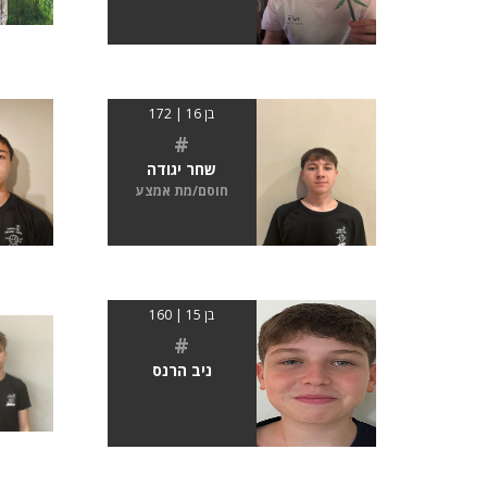
בן 16 | 172
#
שחר יגודה
חוסם/מת אמצע
בן 15 | 160
#
ניב הרנס