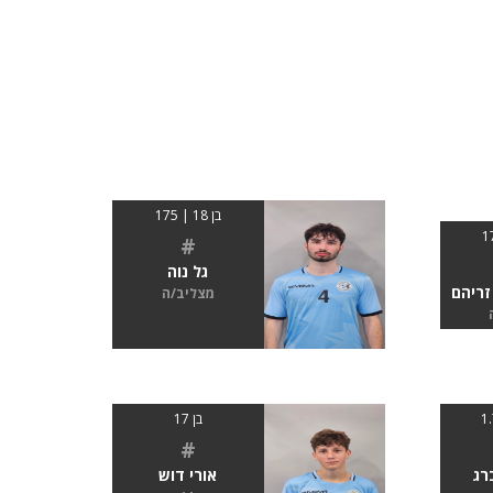
בן 18 | 175
#
גל נוה
זריהם
מצליב/ה
בן 17
#
רג
אורי דוש