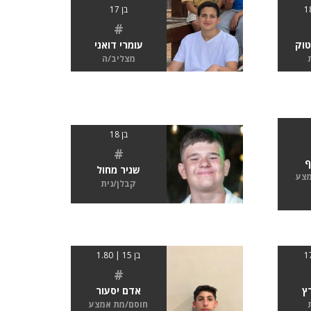
בן 17
#
טוק
עומרי דואני
מצליב/ה
בן 18
#
ף
שניר מחול
מצע
קבלן/נית
בן 15 | 1.80
#
ץ
אדם יסעור
חוסם/מת אמצע