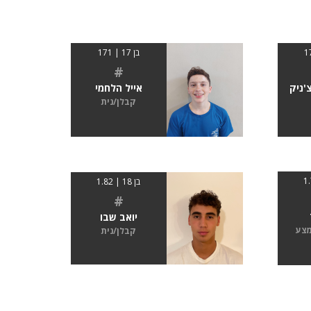
בן 17 | 171
#
'ניק
אייל הלחמי
קבלן/נית
בן 18 | 1.82
#
יואב שבו
מצע
קבלן/נית