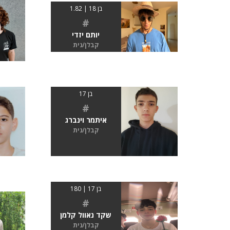
בן 18 | 1.82
#
יותם יזדי
קבלן/נית
בן 17
#
איתמר וינברג
קבלן/נית
בן 17 | 180
#
שקד נאוול קלמן
קבלן/נית