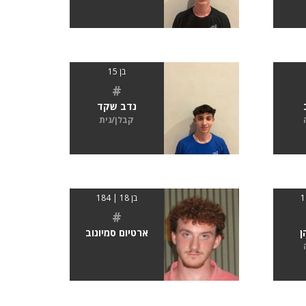
בן 15
#
נדב שקד
קבלן/נית
בן 18 | 184
#
ן
ארטיום סמיונוב