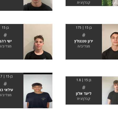
קבלן/נית
בן 15 | 175
בן 15
#
#
ירון טננגולץ
ישי רהב
מצליב/ה
מצליב/ה
בן 15 | 1.7
בן 15 | 1.8
#
#
עילאי כה
ליעד אלון
מצליב/ה
קבלן/נית