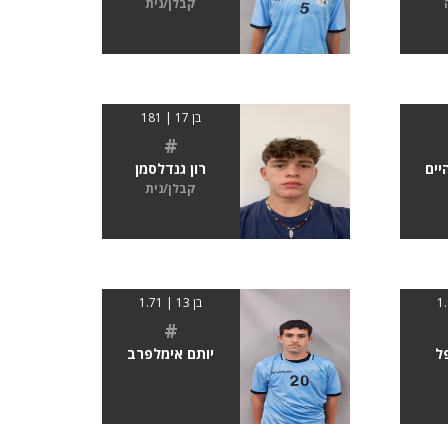
קבלן/נית
בן 17 | 181
#
יים
רון גנדלסמן
קבלן/נית
בן 13 | 1.71
#
ל
יותם אימלפרב