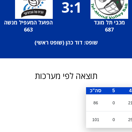
3:1
מכבי תל מונד
הפועל המעפיל מנשה
663
687
שופט: דוד כהן (
שופט ראשי
)
תוצאה לפי מערכות
4
5
סה"כ
86
0
2
101
0
2