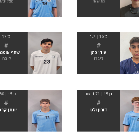
מגיש/ה
מצליב/ה
בן 16 | 1.7
בן 17
#
#
עידן כהן
שחף אופנה
ליברו
ליברו
בן 15 | 1.71 מטר
בן 15 | 1.80
#
#
דורון ולט
יונתן קרפ