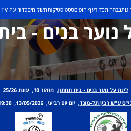
יגות
נבחרות
כדורעף חופים
סטטיסטיקות
תשלומים
כַּדוּר עָף TV
 נוער בנים - בית
ליגת על נוער בנים - בית תחתון
, מחזור 10, עונת 25/26
י"ס ע"ש רבין תל-מונד
, יום יום רביעי, 13/05/2026, 19:30