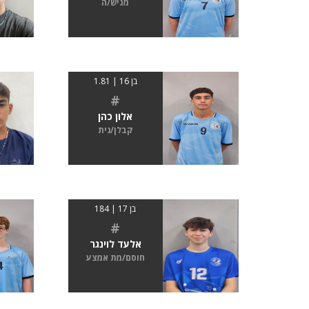
מגיש/ה
בן 16 | 1.81
#
אלון כהן
קבלן/נית
בן 17 | 184
#
אלעד לוינגר
חוסם/מת אמצע