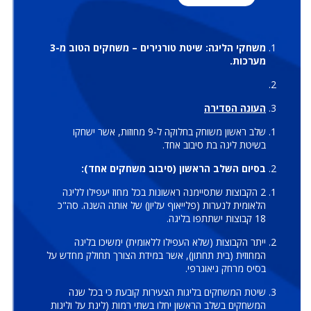
משחקי הליגה: שיטת טורנירים – משחקים הטוב מ-3
מערכות.
העונה הסדירה
שלב ראשון משוחק בחלוקה ל-9 מחוזות, אשר ישחקו
בשיטת ליגה בת סיבוב אחד.
בסיום השלב הראשון (סיבוב משחקים אחד):
2 הקבוצות שתסיימנה ראשונות בכל מחוז יעפילו לליגה
הלאומית לנערות (פלייאוף עליון) של אותה השנה. סה"כ
18 קבוצות ישתתפו בליגה.
ייתר הקבוצות (שלא העפילו ללאומית) ימשיכו בליגה
המחוזית (בית תחתון), אשר במידת הצורך תחולק מחדש על
בסיס מרחק גיאוגרפי.
שיטת המשחקים בליגות הצעירות קובעת כי בכל שנה
המשחקים בשלב הראשון יחלו בשתי רמות (ליגת על וליגות