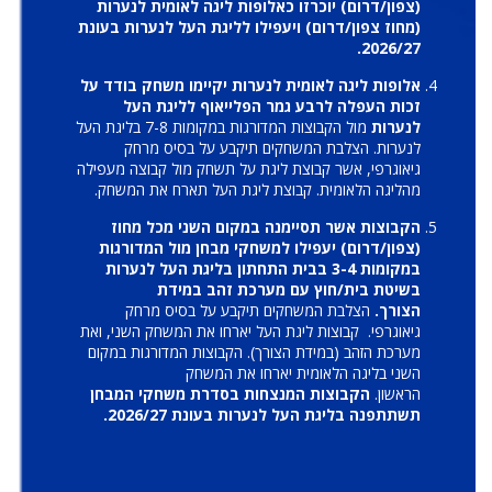
(צפון/דרום) יוכרזו כאלופות ליגה לאומית לנערות
(מחוז צפון/דרום) ויעפילו לליגת העל לנערות בעונת
2026/27.
אלופות ליגה לאומית לנערות יקיימו משחק בודד על
זכות העפלה לרבע גמר הפלייאוף לליגת העל
לנערות
מול הקבוצות המדורגות במקומות 7-8 בליגת העל
לנערות. הצלבת המשחקים תיקבע על בסיס מרחק
גיאוגרפי, אשר קבוצת ליגת על תשחק מול קבוצה מעפילה
מהליגה הלאומית. קבוצת ליגת העל תארח את המשחק.
הקבוצות אשר תסיימנה במקום השני מכל מחוז
(צפון/דרום) יעפילו למשחקי מבחן מול המדורגות
במקומות 3-4 בבית התחתון בליגת העל לנערות
בשיטת בית/חוץ עם מערכת זהב במידת
הצורך.
הצלבת המשחקים תיקבע על בסיס מרחק
גיאוגרפי. קבוצות ליגת העל יארחו את המשחק השני, ואת
מערכת הזהב (במידת הצורך). הקבוצות המדורגות במקום
השני בליגה הלאומית יארחו את המשחק
הראשון.
הקבוצות המנצחות בסדרת משחקי המבחן
תשתתפנה בליגת העל לנערות בעונת 2026/27.