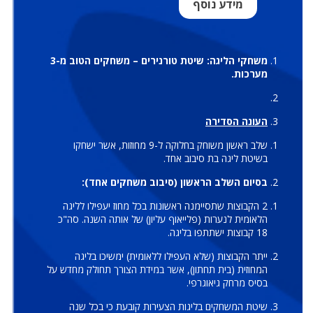
מידע נוסף
משחקי הליגה: שיטת טורנירים – משחקים הטוב מ-3
מערכות.
העונה הסדירה
שלב ראשון משוחק בחלוקה ל-9 מחוזות, אשר ישחקו
בשיטת ליגה בת סיבוב אחד.
בסיום השלב הראשון (סיבוב משחקים אחד):
2 הקבוצות שתסיימנה ראשונות בכל מחוז יעפילו לליגה
הלאומית לנערות (פלייאוף עליון) של אותה השנה. סה"כ
18 קבוצות ישתתפו בליגה.
ייתר הקבוצות (שלא העפילו ללאומית) ימשיכו בליגה
המחוזית (בית תחתון), אשר במידת הצורך תחולק מחדש על
בסיס מרחק גיאוגרפי.
שיטת המשחקים בליגות הצעירות קובעת כי בכל שנה