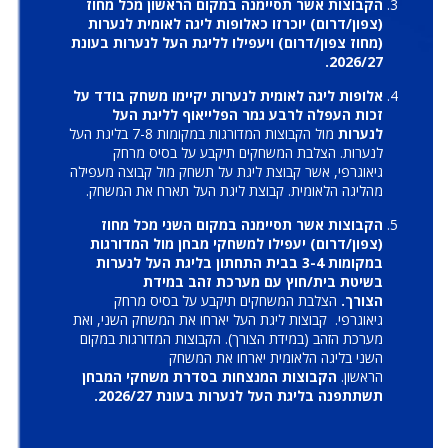
הקבוצות אשר תסיימנה במקום הראשון מכל מחוז
(צפון/דרום) יוכרזו כאלופות ליגה לאומית לנערות
(מחוז צפון/דרום) ויעפילו לליגת העל לנערות בעונת
2026/27.
אלופות ליגה לאומית לנערות יקיימו משחק בודד על
זכות העפלה לרבע גמר הפלייאוף לליגת העל
לנערות
מול הקבוצות המדורגות במקומות 7-8 בליגת העל
לנערות. הצלבת המשחקים תיקבע על בסיס מרחק
גיאוגרפי, אשר קבוצת ליגת על תשחק מול קבוצה מעפילה
מהליגה הלאומית. קבוצת ליגת העל תארח את המשחק.
הקבוצות אשר תסיימנה במקום השני מכל מחוז
(צפון/דרום) יעפילו למשחקי מבחן מול המדורגות
במקומות 3-4 בבית התחתון בליגת העל לנערות
בשיטת בית/חוץ עם מערכת זהב במידת
הצורך.
הצלבת המשחקים תיקבע על בסיס מרחק
גיאוגרפי. קבוצות ליגת העל יארחו את המשחק השני, ואת
מערכת הזהב (במידת הצורך). הקבוצות המדורגות במקום
השני בליגה הלאומית יארחו את המשחק
הראשון.
הקבוצות המנצחות בסדרת משחקי המבחן
תשתתפנה בליגת העל לנערות בעונת 2026/27.