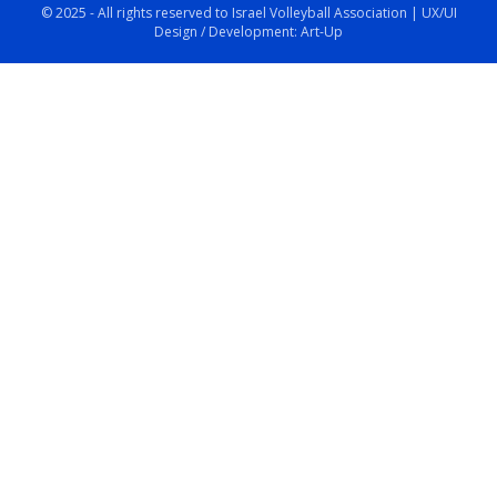
© 2025 - All rights reserved to Israel Volleyball Association | UX/UI
Design / Development: Art-Up