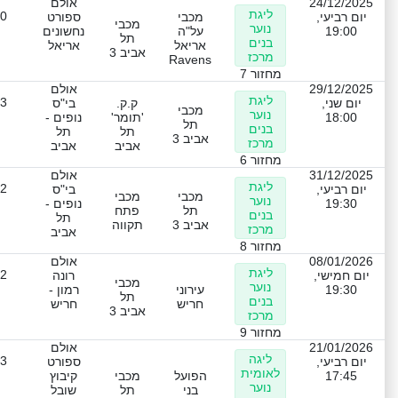
24/12/2025
אולם
ליגת
-0
יום רביעי,
מכבי
ספורט
מכבי
נוער
19:00
על"ה
נחשונים
תל
בנים
אריאל
אריאל
אביב 3
מרכז
Ravens
מחזור 7
29/12/2025
אולם
ליגת
-3
יום שני,
ק.ק.
בי"ס
מכבי
נוער
18:00
'תומר'
נופים -
תל
בנים
תל
תל
אביב 3
מרכז
אביב
אביב
מחזור 6
31/12/2025
אולם
ליגת
-2
יום רביעי,
בי"ס
מכבי
מכבי
נוער
19:30
נופים -
תל
פתח
בנים
תל
אביב 3
תקווה
מרכז
אביב
מחזור 8
08/01/2026
אולם
ליגת
-2
יום חמישי,
רונה
מכבי
נוער
19:30
עירוני
רמון -
תל
בנים
חריש
חריש
אביב 3
מרכז
מחזור 9
21/01/2026
אולם
ליגה
-3
יום רביעי,
ספורט
לאומית
17:45
הפועל
מכבי
קיבוץ
נוער
בני
תל
שובל