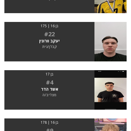
בן 16 | 175
#22
יעקב וורונין
קבלן/נית
בן 17
#4
אשד הדר
מצליב/ה
בן 16 | 178
#9