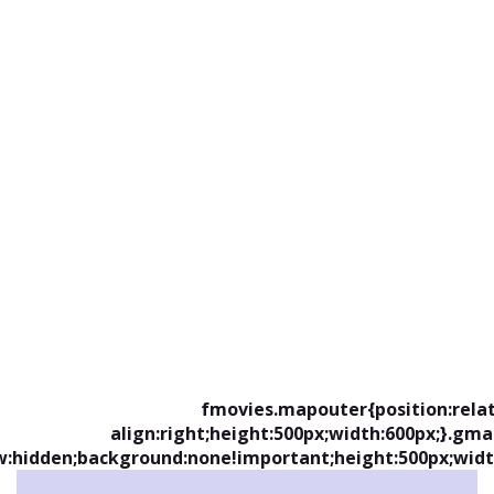
fmovies.mapouter{position:relat
align:right;height:500px;width:600px;}.gm
w:hidden;background:none!important;height:500px;widt