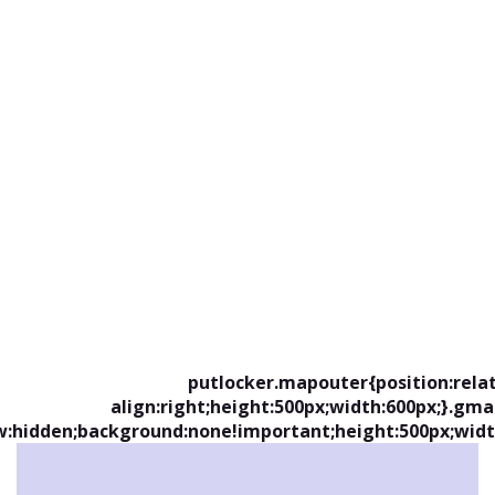
putlocker.mapouter{position:relat
align:right;height:500px;width:600px;}.gm
w:hidden;background:none!important;height:500px;widt