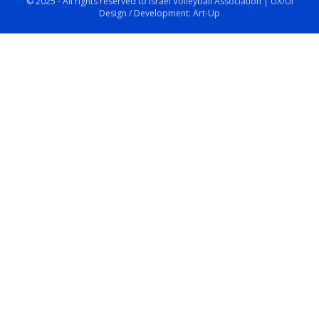
© 2025 - All rights reserved to Israel Volleyball Association | UX/UI
Design / Development: Art-Up