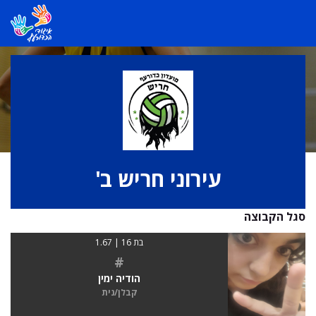
עירוני חריש ב'
סגל הקבוצה
בת 16 | 1.67
#
הודיה ימין
קבלן/נית