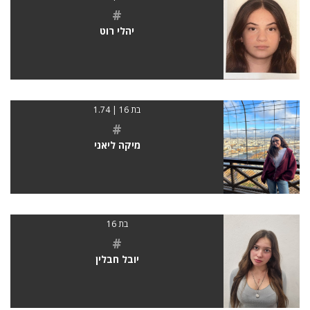
#
יהלי רוט
בת 16 | 1.74
#
מיקה ליאני
בת 16
#
יובל חבלין