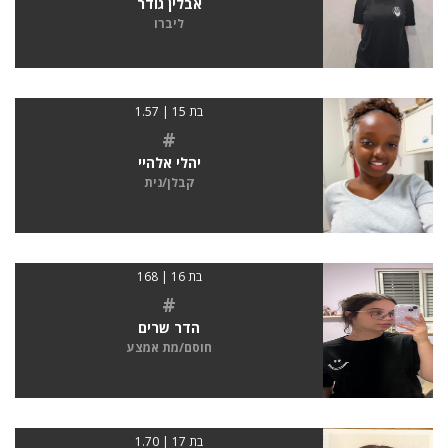
אבלין גודר
ליברו
בת 15 | 1.57
#
יהלי אלהיי
קבלן/נית
בת 16 | 168
#
הדר שרים
חוסם/מת אמצע
בת 17 | 1.70