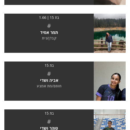
בת 15 | 1.66
#
תמר אמיד
קבלן/נית
בת 15
#
אביה ושדי
חוסם/מת אמצע
בת 15
#
טוהר ושדי