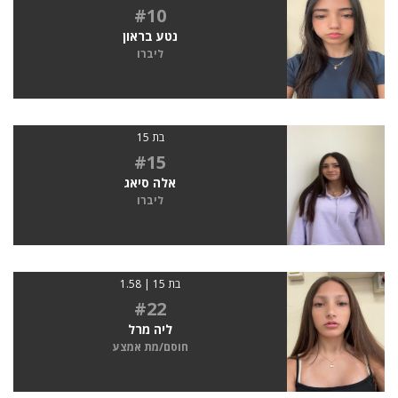
#10
נטע בראון
ליברו
בת 15
#15
אלה סיאג
ליברו
בת 15 | 1.58
#22
ליה מרל
חוסם/מת אמצע