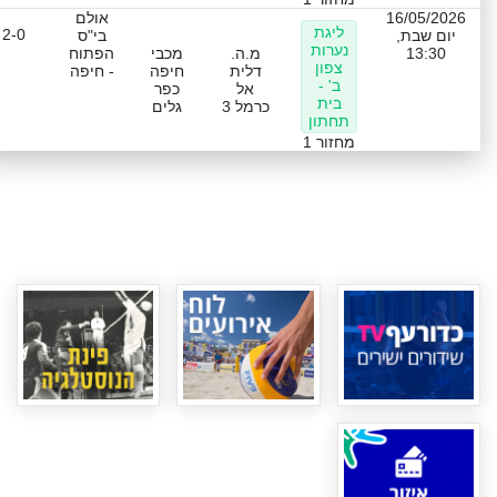
16/05/2026
אולם
ליגת
2-0
יום שבת,
בי"ס
נערות
13:30
מ.ה.
מכבי
הפתוח
צפון
דלית
חיפה
- חיפה
ב' -
אל
כפר
בית
כרמל 3
גלים
תחתון
מחזור 1