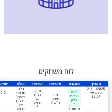
לוח משחקים
תאריך
מסגרת
מארחת
אורחת
אולם
תוצא
21/11/2025
בי"ס
מ.ה.
ליגת
0-2
יום שישי,
חדשני
מ.כ
דלית
נערות
14:45
'אלעין'
חיפה
אל
צפון
- דלית
נו"ש 2
כרמל
ב'
אל
3
מחזור 1
כרמל