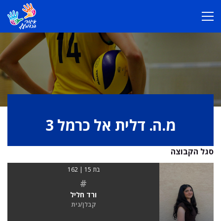
מ.ה. דלית אל כרמל 3
סגל הקבוצה
בת 15 | 162
#
ורד חליל
קבלן/נית