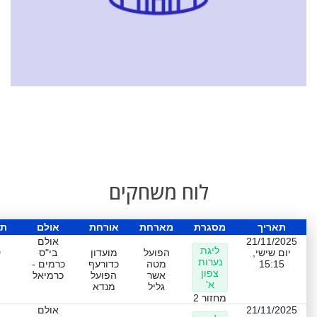
לוח משחקים
תאריך
מסגרת
מארחת
אורחת
אולם
תו
21/11/2025
אולם
ליגת
ט
יום שישי,
הפועל
מועדון
בי"ס
נערות
15:15
מטה
כדורעף
כרמים -
צפון
אשר
הפועל
כרמיאל
א'
גליל
מנדא
מחזור 2
21/11/2025
אולם