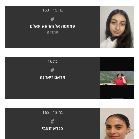
בת 15 | 153
#
פאטמה אלזהראא עאלם
עתודה
בת 16
#
אראם זיאדנה
בת 13 | 165
#
כנדא זועבי