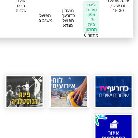
12/06/2026
אולם
ליגת
יום שישי,
בי"ס
נערות
15:30
מועדון
שכניה
צפון
כדורעף
הפועל
א' -
הפועל
משגב ב'
בית
מנדא
תחתון
מחזור 6