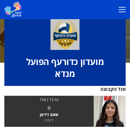
מועדון כדורעף הפועל
מנדא
סגל הקבוצה
בת 15 | 156
#
שאם זידאן
ליברו