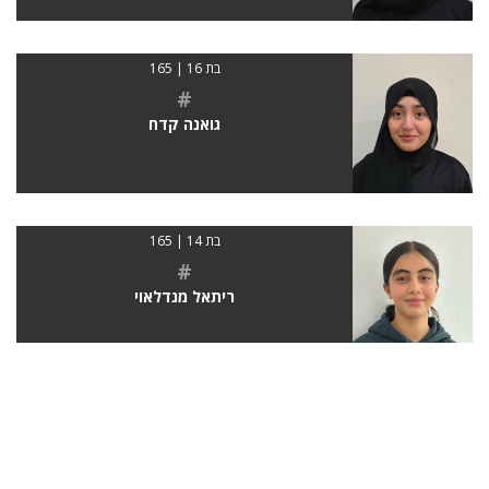
בת 16 | 165
#
גואנה קדח
בת 14 | 165
#
ריתאל מנדלאוי