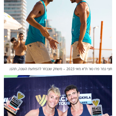
חצי גמר פרו טור ת”א מאי 2023 – משחק שנבחר להפתעת העונה, תהנו.