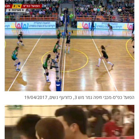
הפועל כפ”ס-מכבי חיפה גמר מש 3, כדורעף נשים, 19/04/2017