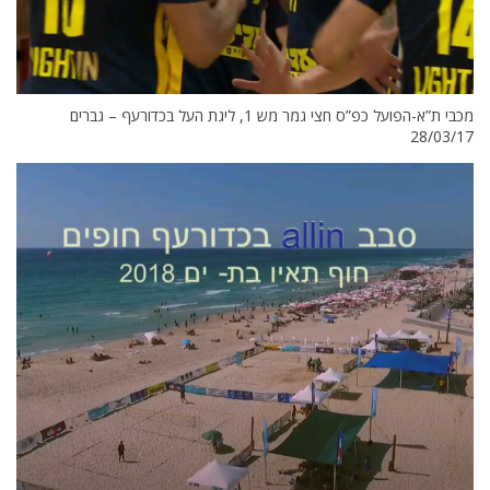
מכבי ת”א-הפועל כפ”ס חצי גמר מש 1, ליגת העל בכדורעף – גברים
28/03/17