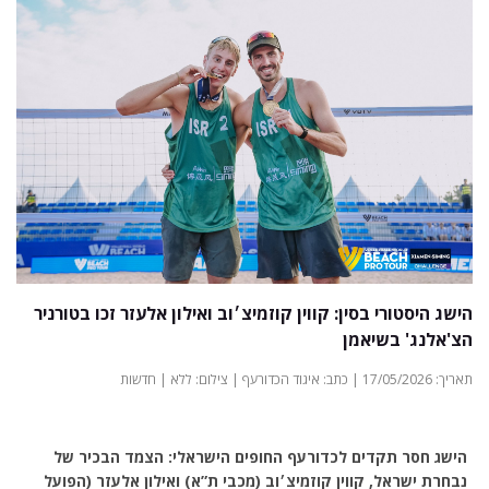
הישג היסטורי בסין: קווין קוזמיצ׳וב ואילון אלעזר זכו בטורניר
הצ'אלנג' בשיאמן
תאריך: 17/05/2026 | כתב: איגוד הכדורעף | צילום: ללא | חדשות
הישג חסר תקדים לכדורעף החופים הישראלי: הצמד הבכיר של
נבחרת ישראל, קווין קוזמיצ׳וב (מכבי ת”א) ואילון אלעזר (הפועל