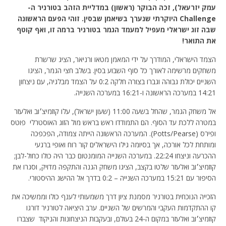
עמק יזרעאל), זכה הבוקר (ראשון) במדליית הזהב בטורניר ה-
Challenge היוקרתי שנערך בשיאמן שבסין. זוהי הפעם הראשונה
שבה זוג ישראלי מעפיל למעמד הגמר בטורניר ברמה זו, ואף קוטף
את התואר!
הצמד הישראלי, המודרך על ידי המאמן מטאו ורניאר, הציג שרשרת
משחקים מרשימה לאורך כל סוף השבוע בסין. בשלב חצי הגמר, הציגו
השניים יכולת גבוהה וגברו בצורה חלקה 0:2 על הצמד מבלגיה, עם ניצחון
14:21 במערכה הראשונה ו-16:21 במערכה השנייה.
אל משחק הגמר, שהחל בשעה 11:00 (שעון ישראל), עלו קוזמיצ׳וב ואלעזר
במטרה ללכת עד הסוף. הם התמודדו ראש בראש מול הזוג האוסטרלי פוטס
ופירס (Potts/Pearse). המערכה הראשונה הייתה צמודה, הפכפכה
ומותחת לכל אורכה, אך בסיומה גילו הישראלים קור רוח ואופי ברגעי
ההכרעה וניצחו 22:24. במערכה השנייה המומנטום כבר היה כולו כחול-לבן;
קוזמיצ׳וב ואלעזר שלטו בקצב, הציגו משחק הגנה והתקפה מדויק, וסגרו את
הסיפור עם 15:21 במערכה השנייה – 0:2 בדרך אל ההישג ההיסטורי.
הזכייה הנוכחית בטורניר מסמנת ציון דרך משמעותי לענף כולו וממשיכה את
קו ההתקדמות העקבי והמרשים של השניים. ערב היציאה לטורניר דורגו
קוזמיצ׳וב ואלעזר במקום ה-24 בעולם, ובעקבות הניצחונות והניקוד שצברו