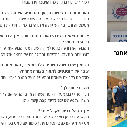
לטייל לערים הגדולות כמו האנובר או המבורג.
האם אתה מרגיש שהכדורעף בגרמניה הוא סוג של בו
החיים בגרמניה הם ללא ספק בועה שמאפשרת לי להתנתק מ
ממשפחה וחברים זה עדיין לא אותו הדבר כמו לחיות את המצ
אנחנו נמצאים בשבוע מאוד מתוח בארץ. איך עבר עלי
כל הזמן במסך?
השבוע האחרון פה בגיסן לא היה שונה מכל שבוע אחר עד עכ
אתגר:
דואג יותר ומתעדכן בתדירות יותר גבוהה על המצב אבל בסופ
כשחקן שזו השנה השנייה שלו במועדון, האם אתה מר
עובר עליך וניגשים לתמוך בצורה אחרת?
כולם פה בקבוצה שואלים ומתעניינים על המצב בארץ, עוד 
מה הכי חסר לך?
הכי חסר לי בגרמניה חוץ מהמשפחה זה ים ושמש, עונה ק
משהו שלפעמים יכול להיות קצת קשה איתו.
איך הקהל בגיסן מקבל אותך?
הקהל פה בגיסן הוא ללא ספק אחד הטובים בגרמניה, האוו
אני לא יודע אם כולם מכירים את הסיפור שלי, אני בטוח שח