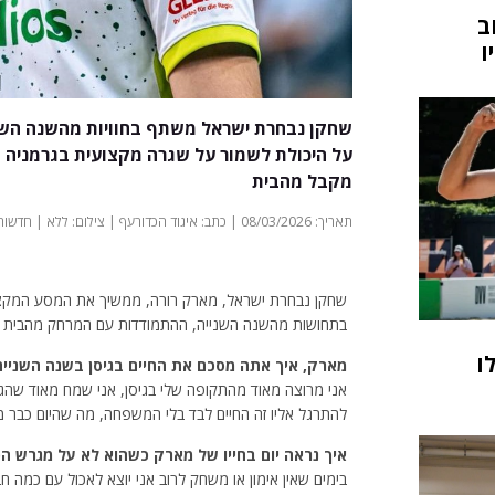
ב
שחקן נבחרת ישראל משתף בחוויות מהשנה השניי
על היכולת לשמור על שגרה מקצועית בגרמניה 
מקבל מהבית
תאריך: 08/03/2026 | כתב: איגוד הכדורעף | צילום: ללא | חדשות
שחקן נבחרת ישראל, מארק רורה, ממשיך את המסע המקצוע
בתחושות מהשנה השנייה, ההתמודדות עם המרחק מהבית ו
ו
מארק, איך אתה מסכם את החיים בגיסן בשנה השניי
אני מרוצה מאוד מהתקופה שלי בגיסן, אני שמח מאוד שה
להתרגל אליו זה החיים לבד בלי המשפחה, מה שהיום כבר מר
איך נראה יום בחייו של מארק כשהוא לא על מגרש ה
בימים שאין אימון או משחק לרוב אני יוצא לאכול עם כמה ח