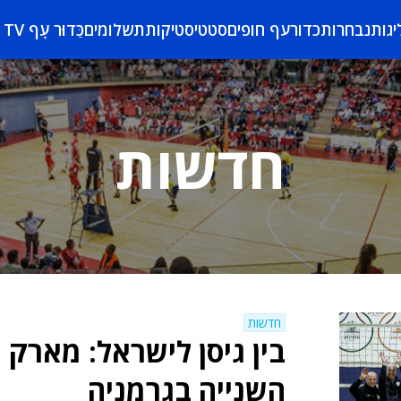
יגות
נבחרות
כדורעף חופים
סטטיסטיקות
תשלומים
כַּדוּר עָף TV
חדשות
חדשות
בין גיסן לישראל: מארק ר
השנייה בגרמניה