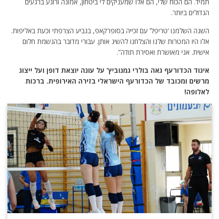
תמיד. הם הכוח שלי, הם אלו שמעניקים לי ביטחון, אמונה ורוגע ברגעים
הגדולים ביותר.
השנה השלמנו ‘טריפל’ עם זכייה בסופרקאפ, בגביע הצרפתי וכעת באליפות.
אלו היו המטרות שלנו והצלחנו להשיג אותן. עבורי מדובר בהגשמת חלום
אישית. אני מאושרת ואסירת תודה”.
איגוד הכדורעף גאה בולרי גמנוביץ’ על עונה יוצאת דופן ועל ייצוג
מרשים ומכובד של הכדורעף הישראלי בזירה האירופית. ברכות
לאלופה!