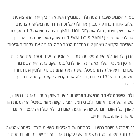
בסוף השבוע שעבר רשמה ולרי גמנוביץ’ הישג אדיר בקריירה המקצוענית
שלה. איגוד הכדורעף מברך את ולרי על זכייה מדהימה באליפות צרפת,
לאחר שקבוצתה, מולהאוס (MULHOUSE), ניצחה בתוצאה 1:3 במערכות
את לבלואה פריז (LEVALLOIS PARIS) במשחק האליפות המכריע. בכך,
השלימה הקבוצה ניצחון 0:2 בסדרת הגמר כולה והניפה את צלחת האליפות.
הדרך לתואר לא הייתה פשוטה. גמנוביץ’ הוכיחה פעם נוספת את האיכויות
והחוסן המנטלי שלה כאשר נקראה לדגל בזמן שקבוצתה הייתה בפיגור
מערכה. היא עלתה מהספסל, שינתה את המומנטום לחלוטין ועם תרומה
משמעותית של 13 נקודות, הובילה את הקבוצה לקאמבק מרשים בדרך
לניצחון.
ולרי סיפרה לאחר ההישג המרשים:
“היה משחק צמוד ומאתגר במיוחד,
משחק של אופי, אמונה ולב. נלחמנו ועבדנו קשה מאוד בשביל ההזדמנות הזו
לאורך כל העונה, וברגע שהיא הגיעה, שום דבר לא יכול היה לעצור אותנו
מלקחת אותה בשתי ידיים.
זכיתי לרגע מיוחד במינו – להילחם על האליפות כשאימי לצדי, לאחר שהגיעה
במיוחד למשחק. כל המשפחה שלי עוקבת אחרי הדרך שלי מרחוק ותומכת בי