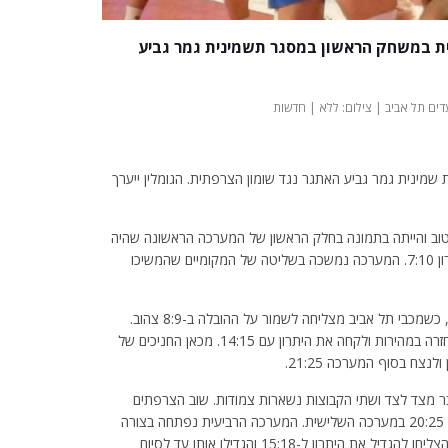
מפסידה 3:1 לשומון הרפתית במשחק הראשון במסגר תשמינית גמר גביע
במשחק הראשון במסגרת שמינית גמר גביע האתגר נגד שומון הצרפתית. הגומלין ייערך
וב והייתה בתמונה בחלק הראשון של המערכה הראשונה שהיה
צמוד. מכבי הובילה 6:7 אך מכאן הצרפתיים רצו והפכו ליתרון 7:10. המערכה נמשכה בשליטה של המקומיים שהמשיכו
גם המערכה השנייה נפתחה באופן דומה עם משחק שיוויוני, כשמכבי תל אביב מצליחה לשמור על ההובלה ב-8:9 צהוב.
הצרפתים הצליחו להפוך את התוצאה ל-11:13 אבל מכבי חזרה במהירות ולקחה את היתרון עם 14:15. מכאן החניכים של
צח בסוף המערכה 21:25.
ר מצד לצד ושתי הקבוצות נשארות צמודות. שוב הצרפתים
הצליחו לייצר בריחה, עלו ליתרון 17:20 שנשמר עד לניצחון 20:25 במערכה השלישית. המערכה הרביעית נפתחה בצורה
דומה כששתי הקבוצות לא מצליחות לייצר פער. הצרפתים הצליחו להגדיל את היתרון ל-15:18 והגדילו אותו עד לסיום