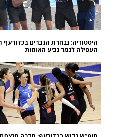
היסטוריה: נבחרת הגברים בכדורעף ח
העפילה לגמר גביע האומות
סופ”ש גדוש בכדורעף: חדרה מנצחת