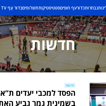
יגות
נבחרות
כדורעף חופים
סטטיסטיקות
תשלומים
כַּדוּר עָף TV
חדשות
חדשות
הפסד למכבי יעדים ת”א
בשמינית גמר גביע האת