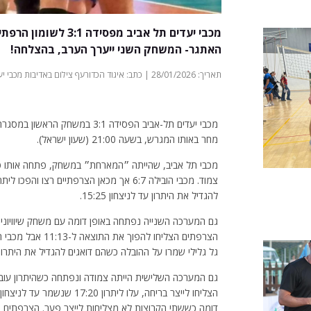
מכבי יעדים תל אביב 
האתגר- המשחק השני ייערך הערב, בהצלחה!
תאריך: 28/01/2026 | כתב: איגוד הכדורעף צילום באדיבות מכבי יעדים תל אביב | צילום: ללא | חדשות
מכבי יעדים תל-אביב הפסידה 3:1 
מחר באותו המגרש, בשעה 21:00 (שעון ישראל).
מכבי תל אביב, שהייתה ״המארחת״ במשחק, פתחה אותו ט
להגדיל את היתרון עד לניצחון 15:25.
גל גלילי שמרו על ההובלה כשהם דואגים להגדיל את היתרון ולנ
גם המערכה השלישית הייתה צמודה ונפתחה כשהיתרון עוב