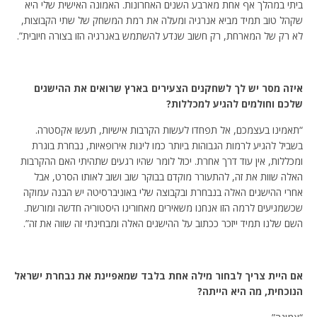
ביתי במהלך אף אחת מארבע השנים האחרונות. האמונה האישית שלי היא
שקהל טוב תמיד מביא אנרגיה ומעלה את רמת המשחק של שתי הקבוצות,
לא רק של המארחת, רק חשוב שנדע להשתמש באנרגיה הזו בצורה חיובית”.
איזה מסר יש לך לשחקנים הצעירים בארץ שרואים את ההישגים
שלכם וחולמים להגיע למכללות?
“תאמינו בעצמכם, אל תפחדו לעשות הקרבות אישיות, תעשו אקסטרה.
בשביל להגיע לרמות הגבוהות ביותר כמו ליגות אירופאיות, נבחרת בוגרת
ומכללות, אין עוד דרך אחרת. יכול לומר שהיו רגעים שתהיתי האם ההקרבות
האלה שוות את זה, להתעורר מוקדם בבוקר שוב ושוב לאותו הסרט, אבל
אחרי ההישגים האלה בנבחרת ובקבוצה שלי באוניברסיטה יש הבנה עמוקה
שכשמגיעים לרמה הזו אנחנו משאירים מאחורינו היסטוריה חדשה ומורשת.
השם שלנו תמיד ייזכר ככתוב על ההישגים האלה ומבחינתי זה שווה את זה”.
אם היית צריך לבחור מילה אחת בלבד שמאפיינת את נבחרת ישראל
הנוכחית, מה היא הייתה?