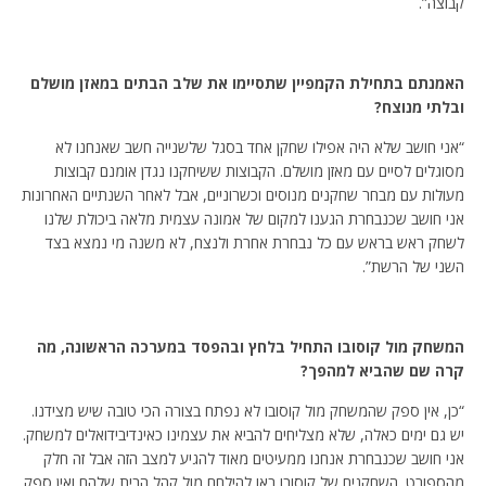
קבוצה”.
האמנתם בתחילת הקמפיין שתסיימו את שלב הבתים במאזן מושלם
ובלתי מנוצח?
“אני חושב שלא היה אפילו שחקן אחד בסגל שלשנייה חשב שאנחנו לא
מסוגלים לסיים עם מאזן מושלם. הקבוצות ששיחקנו נגדן אומנם קבוצות
מעולות עם מבחר שחקנים מנוסים וכשרוניים, אבל לאחר השנתיים האחרונות
אני חושב שכנבחרת הגענו למקום של אמונה עצמית מלאה ביכולת שלנו
לשחק ראש בראש עם כל נבחרת אחרת ולנצח, לא משנה מי נמצא בצד
השני של הרשת”.
המשחק מול קוסובו התחיל בלחץ ובהפסד במערכה הראשונה, מה
קרה שם שהביא למהפך?
“כן, אין ספק שהמשחק מול קוסובו לא נפתח בצורה הכי טובה שיש מצידנו.
יש גם ימים כאלה, שלא מצליחים להביא את עצמינו כאינדיבידואלים למשחק.
אני חושב שכנבחרת אנחנו ממעיטים מאוד להגיע למצב הזה אבל זה חלק
מהספורט. השחקנים של קוסובו באו להילחם מול קהל הבית שלהם ואין ספק