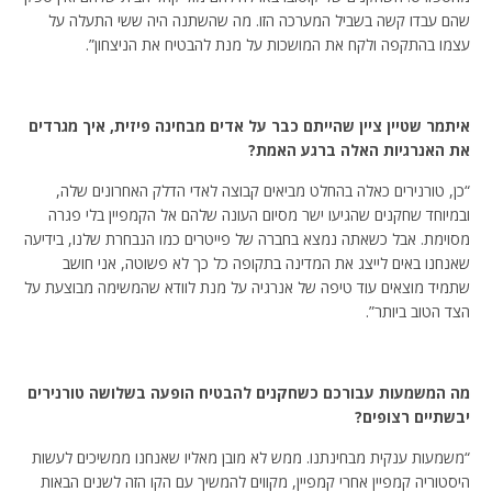
שהם עבדו קשה בשביל המערכה הזו. מה שהשתנה היה ששי התעלה על
עצמו בהתקפה ולקח את המושכות על מנת להבטיח את הניצחון”.
איתמר שטיין ציין שהייתם כבר על אדים מבחינה פיזית, איך מגרדים
את האנרגיות האלה ברגע האמת?
“כן, טורנירים כאלה בהחלט מביאים קבוצה לאדי הדלק האחרונים שלה,
ובמיוחד שחקנים שהגיעו ישר מסיום העונה שלהם אל הקמפיין בלי פגרה
מסוימת. אבל כשאתה נמצא בחברה של פייטרים כמו הנבחרת שלנו, בידיעה
שאנחנו באים לייצג את המדינה בתקופה כל כך לא פשוטה, אני חושב
שתמיד מוצאים עוד טיפה של אנרגיה על מנת לוודא שהמשימה מבוצעת על
הצד הטוב ביותר”.
מה המשמעות עבורכם כשחקנים להבטיח הופעה בשלושה טורנירים
יבשתיים רצופים?
“משמעות ענקית מבחינתנו. ממש לא מובן מאליו שאנחנו ממשיכים לעשות
היסטוריה קמפיין אחרי קמפיין, מקווים להמשיך עם הקו הזה לשנים הבאות