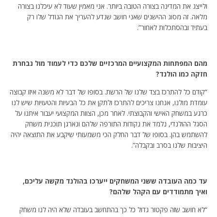
ולייצג את המדינה בצורה הטובה ביותר. אני מאמין שעוד לא עיכלנו בצורה
מלאה. זה מסוג ההישגים שאני חושב שנדע להעריך את הגודל שלו רק
בעתיד ובהסתכלות לאחור”.
מהם המפתחות המקצועיים המרכזיים שלכם כדי לעמוד מול נבחרת
חזקה כמו הולנד?
“קודם כל להתרכז בצד שלנו של הרשת. בסופו של דבר לא משנה איזו קבוצה
עומדת מולנו, אנחנו צריכים להתרכז ולתקן את כל הבעיות והטעויות שיש לנו
כרגע במשחק האישי והקבוצתי. לאחר מכן, הצוות המקצועי יעבור איתנו על
הסגל ההולנדי, נלמד את נקודות התורפה שלהם ונארגן תוכנית משחק
להשתמש בהן. בסופו של דבר החלק הכי משמעותי שיקבע את התוצאה יהיה
היציבות שלנו בסרב ובקבלה”.
עד כמה העובדה ששני המשחקים ייערכו בהולנד מקשה עליכם,
ואיך מתמודדים עם הקהל שלהם?
“לא חושב שזה פקטור גדול כל כך בהתחשב בעובדה שלא היה לנו משחק