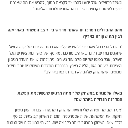
וכאינדיבידואלים אבל ידענו להתייצב לקראת הסוף, להביא את מה שאנחנו
יודעים לעשות כקבוצה בשלבים המאוחרים ולזכות באליפות”.
מהם ההבדלים המרכזיים שאתה מרגיש בין קצב המשחק באמריקה
לבין מה שקורה בארץ?
“ההבדל הכי גדול שאני יכול להצביע עליו הוא רמת היציבות של קבוצה ושל
שחקנים בודדים. הליגה בארה”ב מורכבת מאוסף של כישרונות צעירים מכל
העולם, אבל בסופו של יום כולם עוד צעירים וניתן להרגיש את היעדר הניסיון
והיציבות. לעומת זאת, הליגה בארץ והנבחרת מורכבות משחקנים יותר ותיקים
ומנוסים, שהמשחק שלהם לא תנודתי כמו בארה”ב”.
באילו אלמנטים במשחק שלך אתה מרגיש שעשית את קפיצת
המדרגה הגדולה ביותר שם?
“אני חושב שהחסימה שלי וראיית המשחק השתפרה. צברתי המון ניסיון
וחיזקתי את המשמעת שלי לאסטרטגיה ותוכנית משחק קבוצתית. בנוסף,
בגלל שאני השחקן המבוגר ביותר בקבוצה שם, רכשתי המון כלים של הנהגת