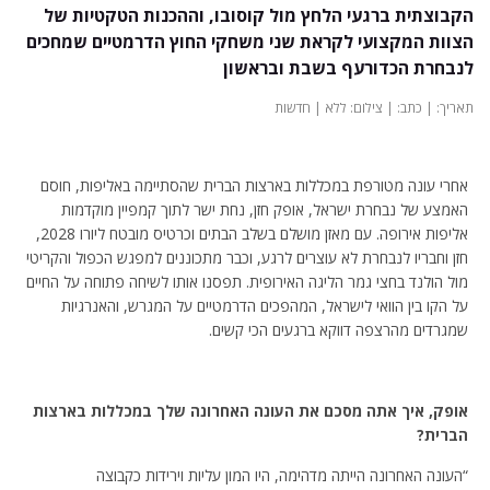
הקבוצתית ברגעי הלחץ מול קוסובו, וההכנות הטקטיות של
הצוות המקצועי לקראת שני משחקי החוץ הדרמטיים שמחכים
לנבחרת הכדורעף בשבת ובראשון
תאריך: | כתב: | צילום: ללא | חדשות
אחרי עונה מטורפת במכללות בארצות הברית שהסתיימה באליפות, חוסם
האמצע של נבחרת ישראל, אופק חזן, נחת ישר לתוך קמפיין מוקדמות
אליפות אירופה. עם מאזן מושלם בשלב הבתים וכרטיס מובטח ליורו 2028,
חזן וחבריו לנבחרת לא עוצרים לרגע, וכבר מתכוננים למפגש הכפול והקריטי
מול הולנד בחצי גמר הליגה האירופית. תפסנו אותו לשיחה פתוחה על החיים
על הקו בין הוואי לישראל, המהפכים הדרמטיים על המגרש, והאנרגיות
שמגרדים מהרצפה דווקא ברגעים הכי קשים.
אופק, איך אתה מסכם את העונה האחרונה שלך במכללות בארצות
הברית?
“העונה האחרונה הייתה מדהימה, היו המון עליות וירידות כקבוצה