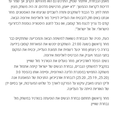
מאמן הנבחרת, איתמר שטיין, התרגש גם הוא מההישג הקרוב אך שמר על
דריכות לקראת ההמשך: “לא ייאמן, מרגישים מדהים. זה היה משחק מצוין
תחת לחץ. כל הכבוד לשחקנים ותודה לשבדים שניצחו את האסטונים. מחר
אנחנו באים חזק להבטיח את העלייה לפיינל פור ולאליפות אירופה הבאה.
קודם כל צריך לנצח מול קוסובו, ואז נוכל לחגוג היסטוריה נוספת לכדורעף
הישראלי. אל אל ישראל”.
כעת, פניה של הנבחרת נשואות למשימה הבאה והמכריעה שתתקיים כבר
מחר (ראשון) בשעה 21:00. השחקנים יפגשו את המארחת קוסובו בידיעה
ברורה כי ניצחון מחר ינעל רשמית את תמונת העלייה, יבטיח את המקום
בחצי הגמר ויעניק את הכרטיס לאליפות אירופה.
נשים: הפסד לאזרבייג’אן, מחר נועלים את הטורניר מול שווייץ
במקביל למשחקי הגברים, נבחרת הנשים של ישראל קיימה אתמול את
משחקה החמישי במסגרת הליגה האירופית, וסיימה אותו בהפסד 3:0
(25:20, 25:19, 25:20) לנבחרת אזרבייג’אן. החניכות של המאמנת אנה
וליקי הציגו מאבק עיקש על הפרקט לאורך כל שלוש המערכות, אך בסיום ידן
של האזריות הייתה על העליונה.
מחר (ראשון) תחתום נבחרת הנשים את הופעתה בטורניר במשחק מול
נבחרת שווייץ.