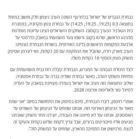
נבחרת הגברים של ישראל בכדורעף השיגה הערב ניצחון חלק וחשוב במיוחד
בתוצאה 0:3 (19:25, 19:25, 14:25) על נבחרת צפון מקדוניה, במסגרת
בית הטורניר הנערך בקוסובו. השחקנים הישראלים הציגו עליונות מוחלטת
מהרגע הראשון, שלטו בקצב ורשמו צעד משמעותי במאבק הדרמטי על
ארבעת המקומות הראשונים בליגה האירופית. בשורות הנבחרת הצטיינו
הערב מארק רורה, שהוביל את ההתקפה עם 20 נקודות, ושי ליברמן שסיפק
משחק מצוין והוסיף 16 נקודות משלו.
לצד היכולת הגבוהה על המגרש, הנבחרת קיבלה רוח גבית משמעותית עם
פתיחת משחקי הערב, כאשר נבחרת שוודיה גברה על נבחרת אסטוניה.
שילוב התוצאות הזה מציב את ישראל בעמדה מצויינת במאבק על העליה
לפיינל פור ולאליפות אירופה 2028.
אומרי רויטמן, ליברו הנבחרת, סיכם בסיפוק את התחושות בסיום: “אני שמח
מאוד על הניצחון האירופי הזה. אנחנו שמחים על הניצחון של השוודים על
האסטונים, אנחנו עוד לא סיימנו את העבודה, יש לנו מחר משחק שאנחנו
מגיעים אליו פייבוריטים ברורים, אבל צריך לקחת שלוש נקודות והעיקר זה
לנצח. מרגישים את התמיכה מהארץ, שמחים על המשחק הזה”.