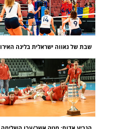
שבת של גאווה ישראלית בליגה האירו
הגביע אדום: מטה אשר/עכו השלימה 