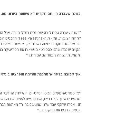
בשנה שעברה חוויתם תקרית לא פשוטה ביורוגיימס.
“בשנה שעברה טסנו ליורוגיימס וזכינו במדליית זהב, אבל 
למרות הצעקות, קריאות
מרגש. השנה טקס הפתיחה באולימפיק גיי גיימס הוא עצום
מקווים שיכבדו אותנו כספורטאים וישאירו את הפוליטיקה בצד
ומשמעות עצומה לעמוד שם עם הדגל.”
איך קבוצה בליגה א’ מממנת ומרימה אופרציה בינלאומ
“כל ספורטאי משלם מכיסו הפרטי על השליחות הזו. אבל החוו
שנשארים איתך לכל החיים, ואנחנו גאים לעשות את זה באופן
זוג, ואפילו שחקני עבר שלנו שמגיעים במיוחד מארצות הבר
אנשים אוהבים את המקום הזה.”