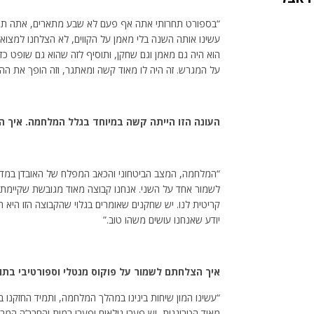
“בספורט תחרותי אתה אף פעם לא שבע מתארים, אתה תמיד 
עשינו אותה השנה בלי מאמן על הקווים, לא הצלחנו למצוא
הוא היה גם מאמן וגם שחקן, ותוסיף לזה שהוא גם שופט כ
על המגרש. זה היה לו מאוד קשה ומאתגר, וזה הופך את ההי
העונה הזו הייתה קשה במיוחד בגלל המלחמה. איך ה
“המלחמה, המצב הביטחוני והכאב המפלח של האובדן במדי
קריטית לנו. יש שחקנים שאומרים בגלוי שהקבוצה הזו היא הפ
יודע שאנחנו עושים משהו טוב.”
איך הצלחתם לשמור על פוקוס מנטלי וספורטיבי בתו
“עשינו המון שיחות בינינו במהלך המלחמה, ותמיד החזקנו בת
מאוד הטרוגנית, יש פערי גילאים ופערי רמות והחבר’ה המב