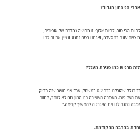
חרי הניצחון הגדול?
ות הכי טוב, להיות אלוף. זו תחושה נהדרת של אופוריה,
 סיום עונה במסעדה, ואנחנו בטח נחגוג ונציין את זה כמו
ה מרגיש כמו סגירת מעגל?
“ההפסד בגמר בשנה שעברה היה מאוד קשה עבורנו, במיוחד בגלל שהובלנו כבר 0:2 במשחק. אבל אני חושב שזה בדיוק
האליפות. האכזבה השאירה בנו המון כוח לא לוותר, לחזור
 האכזבה נתנה לנו את האנרגיה להמשיך קדימה.”
יוחדת בהרבה מהקודמת.