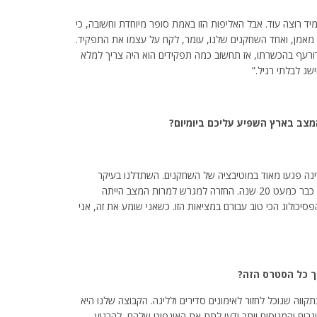
רוצה עוד. אבל האליפות הזו באמת סופר מיוחדת וחשובה, כי
 מאמן, ואחד השחקנים שלנו, עומר, לקח על עצמו את התפקיד.
דורעף בהכשרתו, אז תחשוב כמה תפקידים הוא היה צריך למלא
שג לבלתי רגיל.”
מצב בארץ השפיע עליכם ביומיום?
נה פגעו מאוד במוטיבציה של השחקנים. השתדלנו בעיקר
לשמור אחד על השני. אנחנו קבוצה מאוד מגובשת שקיימת כבר כמעט 20 שנה. החזרה למגרש למרות המצב הייתה
סיכולוג הכי טוב עבורם במציאות הזו. כשאני שומע את זה, אני
ך כל הסטרס הזה?
קווה שנוכל לחזור לאימונים סדירים ולליגה. הקבוצה שלנו היא
וגרים והמנוסים יותר ידעו לתת את האינפוט שלהם, להרגיע