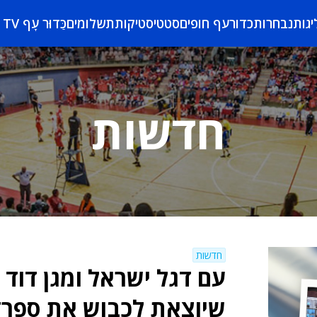
יגות
נבחרות
כדורעף חופים
סטטיסטיקות
תשלומים
כַּדוּר עָף TV
חדשות
חדשות
עם דגל ישראל ומגן דוד
שיוצאת לכבוש את ספרד