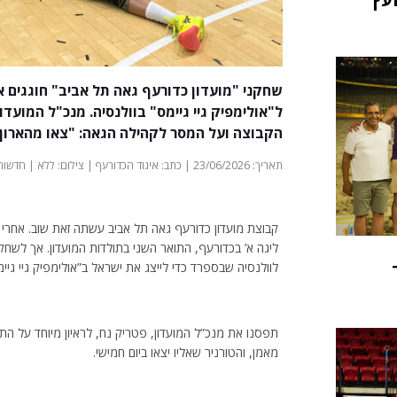
שחקני "מועדון כדורעף גאה תל אביב" חוגגים א
ל"אולימפיק גיי גיימס" בוולנסיה. מנכ"ל המוע
הקבוצה ועל המסר לקהילה הגאה: "צאו מהארון,
תאריך: 23/06/2026 | כתב: איגוד הכדורעף | צילום: ללא | חדשות
קבוצת מועדון כדורעף גאה תל אביב עשתה זאת שוב. אחרי
ליגה א’ בכדורעף, התואר השני בתולדות המועדון. אך לשחקני
לוולנסיה שבספרד כדי לייצג את ישראל ב”אולימפיק גיי גיימס”, ט
תפסנו את מנכ”ל המועדון, פטריק נח, לראיון מיוחד על ה
מאמן, והטורניר שאליו יצאו ביום חמישי.