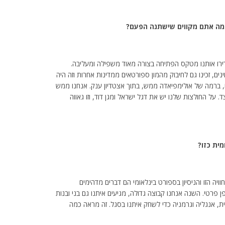
 מה אתם מקווים שישתנה הפעם?
הדירו אותנו מטקס הפתיחה בצורה מאוד משפילה ומעליבה.
 ה-‘Free Palestine’ והמבטים העוינים, זכינו גם לחיבוק מהמון ספורטאים ממדינות אחרות וזה היה
, ברמה של אולימפיאדה ממש, בתוך אצטדיון ענק. אנחנו ממש
. על החולצות שלנו יש את דגל ישראל ומגן דוד, וזו גאווה
ית כזו?
יה הזו והניסיון בספורט בינלאומי הם דברים מדהימים
 פרטי. השנה אנחנו קבוצה גדולה, מגיעים איתנו גם בני ובנות
ית, אנגליה וגרמניה כדי לשחק איתנו בסגל. זה מראה כמה