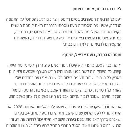
ליברו הנבחרת, אומרי רויטמן:
“עם כל הרגשות המעורבים בסיום הקמפיין צריכים רגע להסתכל על התמונה
הגדולה, עשינו פה היסטוריה פעם נוספת! הנבחרת הזאת קוטפת הישגים
בקצב מסחרר ואין לי מה להגיד חוץ מזה שאני גאה בשחקנים, בהנהלה,
במדינה. אוטוטו נפגשים באליפות אירופה עם ציפיות גדולות, נעשה את
המקסימום להביא נחת לאוהדים בבית.”
מוסר הנבחרת, נועם אריאל, שיתף:
“קשה כבר לסכם כי עדיין לא עיכלתי מה עשינו פה. הדרך לפיינל פור הייתה
קשה, כל משחק היה קשה בפני עצמו והיה חודש מטורף שכמעט ולא היינו
בארץ, כל היום בין שדות תעופה ולילות בלי שינה. אני גאה בחברים שלי
ובצוות המקצועי שידענו לשים את כל הבעיות בצד ולתת הופעות טובות
לאורך כל הטורניר. כמובן שאנחנו מאוד מאוכזבים בעקבות ההפסדים מול
הולנד, האמנו שנוכל לגבור עליהם אבל לא היינו בשלים לניצחון בשלב הזה.
את המטרה העיקרית שלנו עשינו בזה שהעפלנו לאליפות אירופה 2028. אם
היית אומר לי לפני שלוש שנים שהנבחרת שלנו תגיע למקום 24 בעולם
ושאנחנו בדרך לאליפות עולם בעזרת השם לא הייתי יכול לראות את זה, זה
הרגיש רחוק מאיתנו מאוד. הסגל הנוכחי התחיל לרוץ ביחד כשהיינו ממוקמים