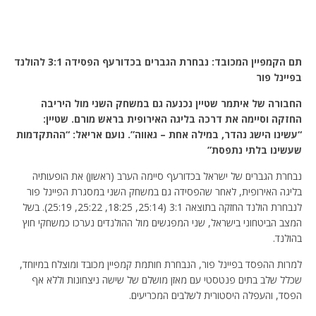
תם הקמפיין המכובד: נבחרת הגברים בכדורעף הפסידה 3:1 להולנד
בפיינל פור
החבורה של איתמר שטיין נכנעה גם במשחק השני מול היריבה
החזקה וסיימה את דרכה בליגה האירופית בראש מורם. שטיין:
“עשינו הישג נהדר, במילה אחת – גאווה”. נועם אריאל: “ההתקדמות
שעשינו בלתי נתפסת”
נבחרת הגברים של ישראל בכדורעף סיימה הערב (ראשון) את הופעותיה
בליגה האירופית, לאחר שהפסידה גם במשחק השני במסגרת הפיינל פור
לנבחרת הולנד החזקה בתוצאה 3:1 (25:14, 18:25, 25:22, 25:19). בשל
המצב הביטחוני בישראל, שני המפגשים מול ההולנדים נערכו כמשחקי חוץ
בהולנד.
למרות ההפסד בפיינל פור, הנבחרת חותמת קמפיין מכובד ומוצלח במיוחד,
שכלל שלב בתים פנטסטי עם מאזן מושלם של שישה ניצחונות וללא אף
הפסד, והעפלה היסטורית לשלבים המכריעים.