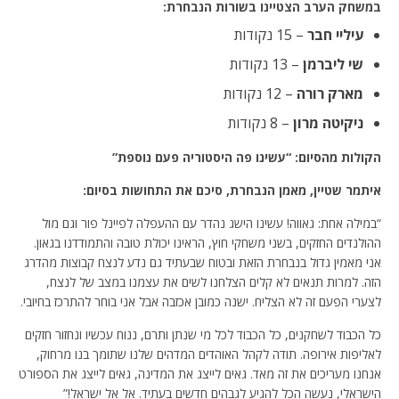
במשחק הערב הצטיינו בשורות הנבחרת:
עיליי חבר
– 15 נקודות
שי ליברמן
– 13 נקודות
מארק רורה
– 12 נקודות
ניקיטה מרון
– 8 נקודות
הקולות מהסיום: “עשינו פה היסטוריה פעם נוספת”
איתמר שטיין, מאמן הנבחרת, סיכם את התחושות בסיום:
“במילה אחת: גאווה! עשינו הישג נהדר עם ההעפלה לפיינל פור וגם מול
ההולנדים החזקים, בשני משחקי חוץ, הראינו יכולת טובה והתמודדנו בגאון.
אני מאמין גדול בנבחרת הזאת ובטוח שבעתיד גם נדע לנצח קבוצות מהדרג
הזה. למרות תנאים לא קלים הצלחנו לשים את עצמנו במצב של לנצח,
לצערי הפעם זה לא הצליח. ישנה כמובן אכזבה אבל אני בוחר להתרכז בחיובי.
כל הכבוד לשחקנים, כל הכבוד לכל מי שנתן ותרם, ננוח עכשיו ונחזור חזקים
לאליפות אירופה. תודה לקהל האוהדים המדהים שלנו שתומך בנו מרחוק,
אנחנו מעריכים את זה מאד. גאים לייצג את המדינה, גאים לייצג את הספורט
הישראלי, נעשה הכל להגיע לגבהים חדשים בעתיד. אל אל ישראל!”