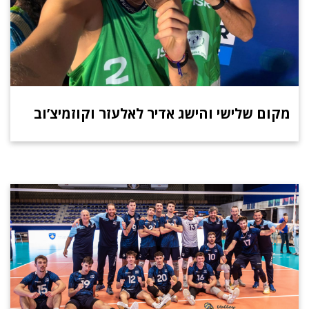
מקום שלישי והישג אדיר לאלעזר וקוזמיצ’וב