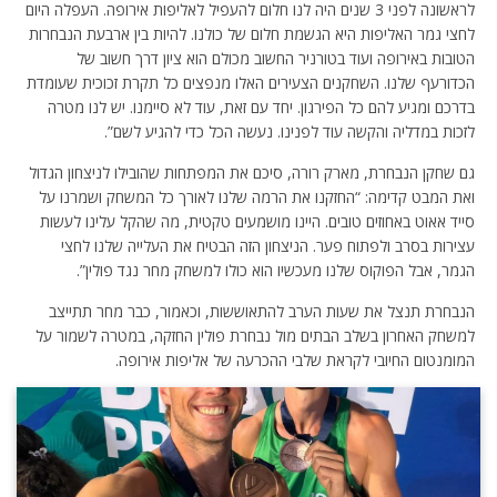
לראשונה לפני 3 שנים היה לנו חלום להעפיל לאליפות אירופה. העפלה היום
לחצי גמר האליפות היא הגשמת חלום של כולנו. להיות בין ארבעת הנבחרות
הטובות באירופה ועוד בטורניר החשוב מכולם הוא ציון דרך חשוב של
הכדורעף שלנו. השחקנים הצעירים האלו מנפצים כל תקרת זכוכית שעומדת
בדרכם ומגיע להם כל הפירגון. יחד עם זאת, עוד לא סיימנו. יש לנו מטרה
לזכות במדליה והקשה עוד לפנינו. נעשה הכל כדי להגיע לשם”.
גם שחקן הנבחרת, מארק רורה, סיכם את המפתחות שהובילו לניצחון הגדול
ואת המבט קדימה: “החזקנו את הרמה שלנו לאורך כל המשחק ושמרנו על
סייד אאוט באחוזים טובים. היינו מושמעים טקטית, מה שהקל עלינו לעשות
עצירות בסרב ולפתוח פער. הניצחון הזה הבטיח את העלייה שלנו לחצי
הגמר, אבל הפוקוס שלנו מעכשיו הוא כולו למשחק מחר נגד פולין”.
הנבחרת תנצל את שעות הערב להתאוששות, וכאמור, כבר מחר תתייצב
למשחק האחרון בשלב הבתים מול נבחרת פולין החזקה, במטרה לשמור על
המומנטום החיובי לקראת שלבי ההכרעה של אליפות אירופה.