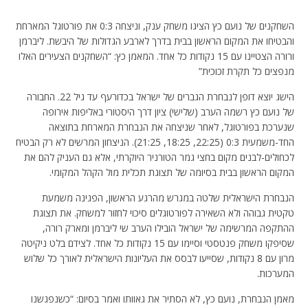
השחקנים של נועם כץ הציגו משחק ענק, וניצחה 0:3 את פורטוגל המארחת
והבטיחו את המקום הראשון בבית בדרך לארבע הגדולות של היבשת. ליברמן
ורורה הצטיינו עם 15 נקודות כל אחד. המאמן כץ: “השחקנים הצעירים האלו
מנפצים כל תקרת זכוכית”
הישג יוצא דופן לנבחרת הגברים של ישראל בכדורעף עד גיל 22. החבורה
של נועם כץ רשמה הערב (שלישי) ציון דרך היסטורי באליפות אירופה
שנערכת בפורטוגל, לאחר שניצחה את הנבחרת המארחת בתוצאה
החד-משמעית 0:3 (22:25, 18:25, 21:25). הניצחון המרשים לא רק הבטיח
לכחולים-לבנים מקום בחצי גמר הטורניר היוקרתי, אלא גם העניק להם את
המקום הראשון בבית בסיומה של תצוגת תכלית מול הקהל המקומי.
הנבחרת הישראלית שלטה במגרש מהרגע הראשון, הפגינה משמעת
טקטית גבוהה ולא השאירה לפורטוגלים סיכוי לחזור למשחק. את תצוגת
ההתקפה המרשימה של ישראל הובילו הערב שי ליברמן ומארק רורה,
שסיפקו משחק פנטסטי וסיימו עם 15 נקודות כל אחד. לצידם בלט ניקיטה
מרון עם 8 נקודות, שסייעו לבסס את העליונות הישראלית לאורך כל שלוש
המערכות.
מאמן הנבחרת, נועם כץ, לא הסתיר את גאוותו ואמר בסיום: “כשנפגשנו