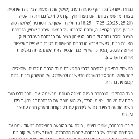
נבחרת ישראל בכדורעף פתחה הערב (שישי) את הופעותיה בליגה האירופית
בצורה מרשימה ביותר, עם ניצחון חוץ יוקרתי 1:3 על נבחרת קרואטיה
(25:20, 20:25, 17:25, 18:25). החלק הראשון של הטורניר (שלושה סופי
שבוע) נערך בקרואטיה, ותחת הדרכתו של המאמן איתמר שטיין, הנבחרת
הציגה יכולת גבוהה וקור רוח. הניצחון מציב את הנבחרת בעמדת זינוק
מצוינת בבית, כאשר ארבע הנבחרות הראשונות בטורניר יעפילו לאליפות
אירופה 2028 (נזכיר כי ישראל כבר הבטיחה את השתתפותה באליפות
אירופה הקרובה).
המשחק התאפיין בלחימה בלתי מתפשרת מצד הכחולים-לבנים, שהצליחו
להתאושש מהפסד במערכה הראשונה ולהשתלט על המשחק בזכות יכולת
קבוצתית נהדרת.
בצד ההתקפי, הנבחרת הציגה תצוגה מגוונת ומרשימה. עיליי חבר בלט מעל
כולם עם משחק יוצא מן הכלל, כשהוא מוביל את הנבחרת לניצחון. לצידו
רשמו הופעה מצוינת גם שי ליברמן עם 21 נקודות ומארק רורה עם 19
נקודות.
ליברו הנבחרת, אומרי רויטמן, סיכם את ההופעה המוצלחת: “מאוד שמח על
הפתיחה הטובה של הנבחרת. למרות ההתחלה, ידענו לשמור על קור רוח