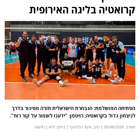
קרואטיה בליגה האירופית
הפתיחה המושלמת: הנבחרת הישראלית חזרה מפיגור בדרך
לניצחון גדול בקרואטיה; רויטמן: "ידענו לשמור על קור רוח".
תאריך: 05/06/2026 | כתב: איגוד הכדורעף | צילום: ללא | חדשות