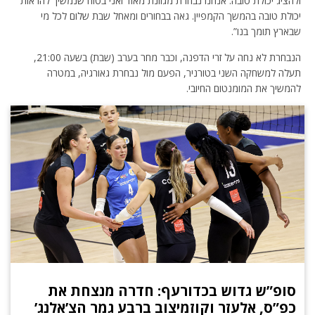
ולהציג יכולת טובה. אנחנו נבחרת מגוונת מאוד ואני בטוח שנמשיך להראות
יכולת טובה בהמשך הקמפיין. גאה בבחורים ומאחל שבת שלום לכל מי
שבארץ תומך בנו”.
הנבחרת לא נחה על זרי הדפנה, וכבר מחר בערב (שבת) בשעה 21:00,
תעלה למשחקה השני בטורניר, הפעם מול נבחרת גאורגיה, במטרה
להמשיך את המומנטום החיובי.
סופ”ש גדוש בכדורעף: חדרה מנצחת את
כפ”ס, אלעזר וקוזמיצוב ברבע גמר הצ’אלנג’