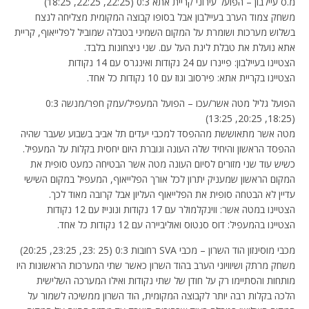
מ.ס עיילבון – הפועל עירוני קריית אתא 0:3 (22:25, 22:25, 18:25)
משחק צמוד הערב בעיילבון אבל בסופו קבוצה המקומית מצליחה לנצח
בשלוש מערכות ושומרת על המקום השמיני בטבלה שמוביל לפלייאוף, קריית
אתא נועלת את טבלת ליגת העל עם. שני ניצחונות בלבד.
הצטיינו בעיילבון: פיינרו עם 24 נקודות ואינגרס עם 14 נקודות
הצטיינו בקריית אתא: פירסוב וגוז עם 10 נקודות כל אחד.
הפועל גליל מטה אשר/עכו – הפועל המעפיל/עמק חפר/מנשה 0:3
(18:25, 20:25, 13:25)
מטה אשר מתאוששת מההפסד למכבי יעדים תל אביב בשבוע שעבר שהיה
ההפסד הראשון והיחיד שלה העונה וגוברת היום יחסית בקלות על המעפיל.
כשיש עוד שני מזורים לסיום העונה מטה אשר הבטיחה כמעט סופית את
המקום הראשון שמעניק יתרון לכל אורך הפלייאוף, המעפיל במקום השישי
עדיין לא הבטחה סופית את הפלייאוף העליון אבל קרובה מאוד לכך.
הצטיינו במטה אשר: ווינקלמולר עם 17 נקודות ונונייז עם 12 נקודות
הצטיינו בהמעפיל: דוס סנטוס ואוליביירה עם 12 נקודות כל אחד.
מכבי מוסינזון הוד השרון – מכבי SVA רחובות 0:3 (25 :23, 23:25, 20:25)
משחק מרתק ושיוויוני הערב בהוד השרון כאשר שתי המערכות הראשונות היו
מותחות והסתיימו רק על חודן של שתי נקודות ואילו המערכה השלישית
הלכה בקלות רבה יותר לקבוצה המקומית, הוד השרון ממשיכה לשמור על