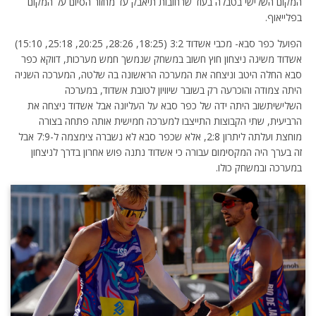
המקום השלישי בטבלה בעוד שרחובות תיאבק עד מחזור הסיום על המקום
בפלייאוף.
הפועל כפר סבא- מכבי אשדוד 3:2 (18:25, 28:26, 20:25, 25:18, 15:10)
אשדוד משיגה ניצחון חוץ חשוב במשחק שנמשך חמש מערכות, דווקא כפר
סבא החלה היטב וניצחה את המערכה הראשונה בה שלטה, המערכה השניה
היתה צמודה והוכרעה רק בשובר שיוויון לטובת אשדוד, במערכה
השלישיתשוב היתה ידה של כפר סבא על העליונה אבל אשדוד ניצחה את
הרביעית, שתי הקבוצות התייצבו למערכה חמישית אותה פתחה בצורה
מוחצת ועלתה ליתרון 2:8, אלא שכפר סבא לא נשברה צימצמה ל-7:9 אבל
זה בערך היה המקסימום עבורה כי אשדוד נתנה פוש אחרון בדרך לניצחון
במערכה ובמשחק כולו.