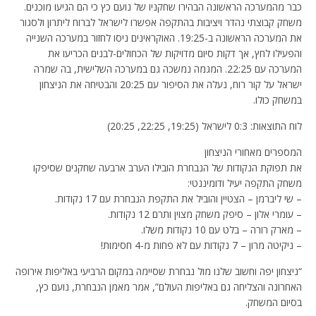
כבר מהמערכה הראשונה הבהירו שחקניו של נועם כץ כי הם הגיעו מוכנים.
משחק קבוצתי נהדר ויציבות בהתקפה אפשרו לישראל לברוח ליתרון ולסגור
את המערכה הראשונה ב-19:25. האוקראינים ניסו לחזור במערכה השנייה
והפעילו לחץ, אך דקות סיום מדויקות של הכחולים-לבנים הכריעו את
המערכה עם 22:25. המגמה נמשכה גם במערכה השלישית, בה שמרה
ישראל על קור רוח, נעלה את הסיפור עם 20:25 והבטיחה את הניצחון
במשחק כולו.
לוח התוצאות: 0:3 לישראל (19:25, 22:25, 20:25)
המספרים מאחורי הניצחון
את תפוקת הנקודות של הנבחרת הובילו הערב ארבעה שחקנים שסיפקו
משחק התקפה יעיל ודומיננטי:
– שי ליברמן – הצטיין והוביל את התקפת הנבחרת עם 17 נקודות.
– עומרי אלון – סיפק משחק מצוין ותרם 12 נקודות.
– מארק רורה – בלט עם 10 נקודות משלו.
– ניקיטה מרון – 7 נקודות עם לא פחות מ-4 חסימות!
“ניצחון יפה וחשוב שלנו מול נבחרת שסיימה במקום הרביעי באליפות אירופה
האחרונה והצליחה גם באליפות העולם”, אמר מאמן הנבחרת, נועם כץ,
בסיום המשחק.