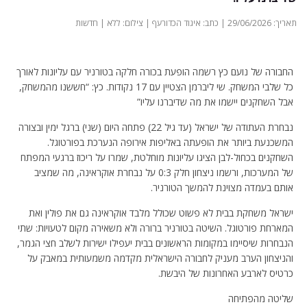
תאריך: 29/06/2026 | כתב: איגוד הכדורעף | צילום: ללא | חדשות
החבורה של נועם כץ רשמה הופעת בכורה חלקה בטורניר עם עליונות לאורך
כל שלבי המשחק. שי ליברמן הצטיין עם 17 נקודות. כץ: “חששנו מהמשחק,
אבל השחקנים יישמו את מה שדיברנו עליו”
נבחרת העתודה של ישראל (עד גיל 22) פתחה היום (שני) ברגל ימין ובצורה
המשכנעת ביותר את הופעתה באליפות אירופה הנערכת בפורטוגל.
השחקנים בכחול-לבן הציגו עליונות מוחלטת, שמרו על ריכוז ברגעי המפתח
של המערכות, ורשמו ניצחון חלק 0:3 על נבחרת אוקראינה, מה שמציב
אותם בעמדה מצוינת להמשך הטורניר.
ישראל משחקת בבית לא פשוט שכולל מלבד אוקראינה גם את פולין ואת
המארחת פורטוגל. השיטה בטורניר ברורה ולא משאירה מקום לטעויות: שתי
הנבחרות שיסיימו במקומות הראשונים בבית יעפילו ישירות לשלב חצי הגמר,
והניצחון הערב מעניק לחבורה הישראלית מקדמה משמעותית במאבק על
כרטיס לארבע האחרונות של היבשת.
שליטה מהפתיחה