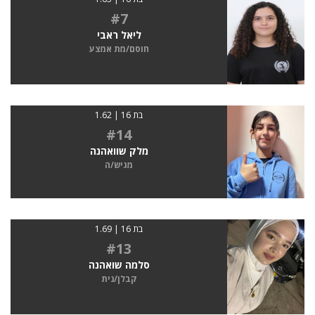
#7
ליאל ראבי
חוסם/מת אמצע
בת 16 | 1.62
#14
מלק שוואהנה
מגיש/ה
בת 16 | 1.69
#13
סלמה שואהנה
קבלן/נית