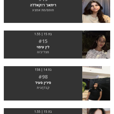
ריתאג' רזקאללה
חוסם/מת אמצע
בת 15 | 1.55
#15
לין עיסוי
מצליב/ה
בת 14 | 158
#98
סירין סעיד
קבלן/נית
בת 15 | 1.55