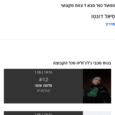
הפועל כפר סבא 1 צוות מקצועי
סיאל דונטו
מדריך
בנות מכבי ג'לג'וליה סגל הקבוצה
בת 19 | 1.58
#12
סלמה עזוני
קבלן/נית
בת 16 | 1.65