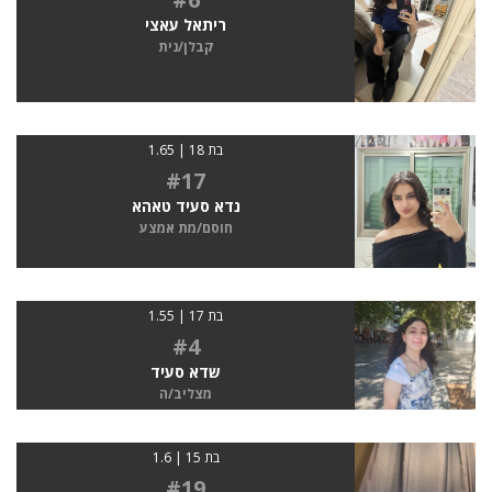
ריתאל עאצי
קבלן/נית
בת 18 | 1.65
#17
נדא סעיד טאהא
חוסם/מת אמצע
בת 17 | 1.55
#4
שדא סעיד
מצליב/ה
בת 15 | 1.6
#19