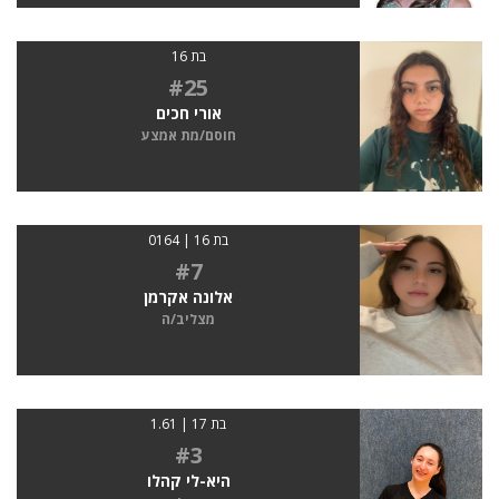
בת 16
#25
אורי חכים
חוסם/מת אמצע
בת 16 | 0164
#7
אלונה אקרמן
מצליב/ה
בת 17 | 1.61
#3
היא-לי קהלו