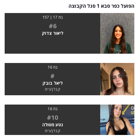
הפועל כפר סבא 1 סגל הקבוצה
בת 17 | 157
#6
ליאור צדוק
בת 16
#
ליאל בובק
קבלן/נית
בת 16
#10
נטע מטולה
קבלן/נית