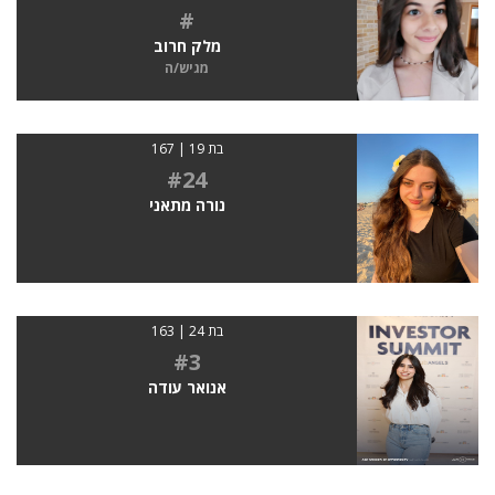
#
מלק חרוב
מגיש/ה
בת 19 | 167
#24
נורה מתאני
בת 24 | 163
#3
אנואר עודה