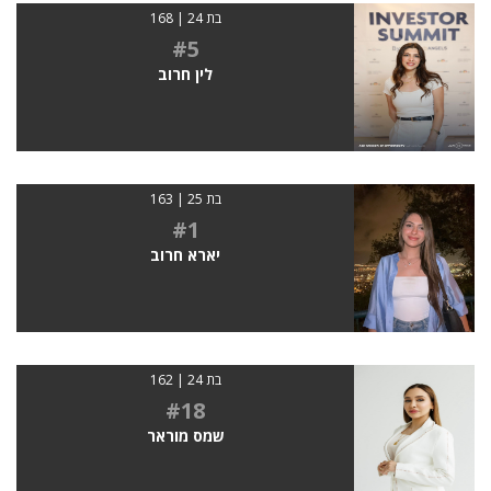
בת 24 | 168
#5
לין חרוב
בת 25 | 163
#1
יארא חרוב
בת 24 | 162
#18
שמס מוראר