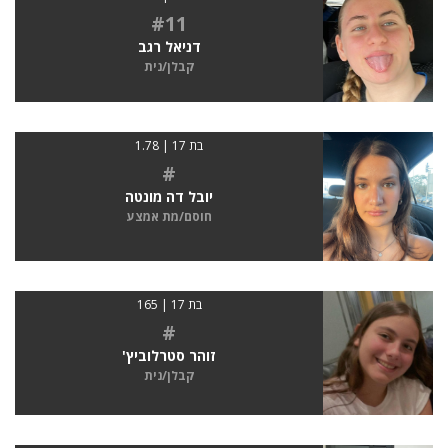
#11
דניאל רגב
קבלן/נית
בת 17 | 1.78
#
יובל דה מונטה
חוסם/מת אמצע
בת 17 | 165
#
זוהר סטרלוביץ'
קבלן/נית