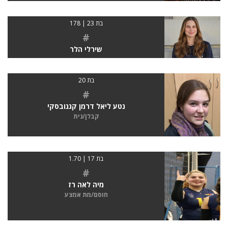
בת 23 | 178
#
שירלי הלר
בת 20
#
נטע ליאל דרמן קגנובסקי
קבלן/נית
בת 17 | 1.70
#
מיה לאה רז
חוסם/מת אמצע