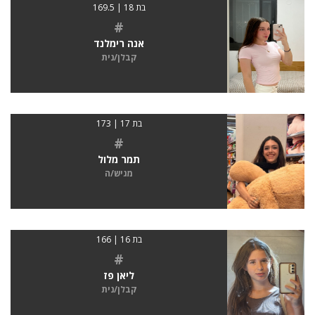
בת 18 | 169.5
#
אנה רימלנד
קבלן/נית
בת 17 | 173
#
תמר מלול
מגיש/ה
בת 16 | 166
#
ליאן פז
קבלן/נית