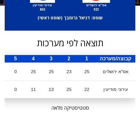
אס"א ירושלים
עירוני מודיעין
865
923
שופט: דניאל גרומבך (
שופט ראשי
)
תוצאה לפי מערכות
קבוצה/מערכה
1
2
3
4
5
ס
אס"א ירושלים
25
23
25
25
0
עירוני מודיעין
22
25
13
11
0
סטטיסטיקה מלאה