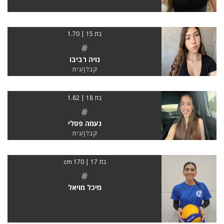
בת 15 | 1.70
#
נויה רביבו
קבלן/נית
בת 18 | 1.82
#
נעמה פטלי
קבלן/נית
בת 17 | 170 cm
#
מיכל מויאל