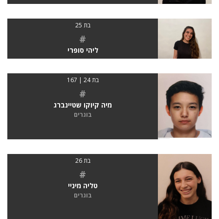
בת 25
#
ליהי סופרי
בת 24 | 167
#
מיה קיוקו שטיינברג
בוגרים
בת 26
#
טליה מיניי
בוגרים