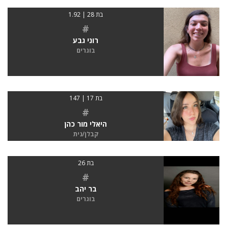
בת 28 | 1.92
#
רוני גבע
בוגרים
בת 17 | 147
#
היאלי מור כהן
קבלן/נית
בת 26
#
בר יהב
בוגרים