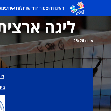
האיגוד
היסטוריה
חדשות
לוח אירועים
ל
ליגה ארצית 
עונת 25/26
ליג
בית