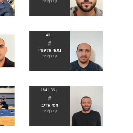
קבלן/נית
בן 40
#
נתאי אלעזרי
קבלן/נית
בן 39 | 184
#
אפי אדיב
קבלן/נית