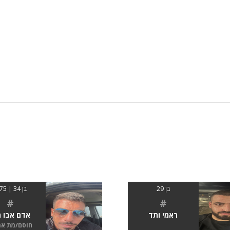
בן 29
בן 34 | 1.75
#
#
ראמי ותד
אדם אבו מ
חוסם/מת א