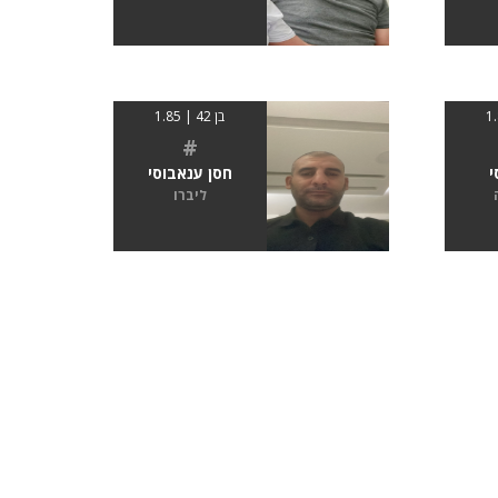
בן 42 | 1.85
#
י
חסן ענאבוסי
ליברו