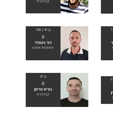
קבלן/נית
בן 41 | 186
#
ר
דור גינגולד
חוסם/מת אמצע
בן 41
#
בוריס פרימן
ץ
קבלן/נית