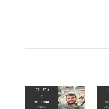
בן 37 | 179
#
וך
אחמד ותד
מצע
מגיש/ה