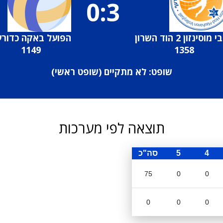
0:3
מוסינזון 2 הוד השרון
הפועל באקה כדור
1149
1358
שופט: לא מתקיים (
שופט ראשי
)
תוצאה לפי מערכות
4
5
סה"כ
75
0
0
0
0
0