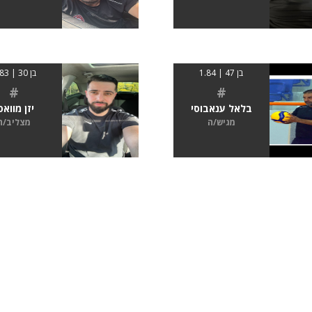
בן 47 | 1.84
בן 30 | 1.83
#
#
בלאל ענאבוסי
יזן מוואס
מגיש/ה
מצליב/ה