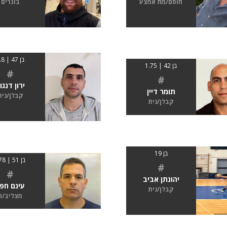
חוסם/מת אמצע
בוגרים
בן 47 | 1.8
בן 42 | 1.75
#
#
ירון דנגו
תומר דיין
קבלן/נית
קבלן/נית
בן 19
בן 51 | 178
#
#
יהונתן אביב
עינם חפ
קבלן/נית
מצליב/ה