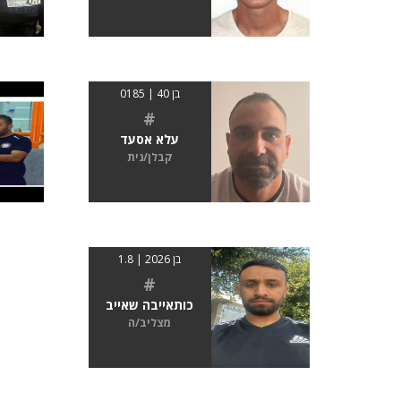
בן 40 | 0185
#
עלא אסעד
קבלן/נית
בן 2026 | 1.8
#
כותאייבה שאייב
מצליב/ה