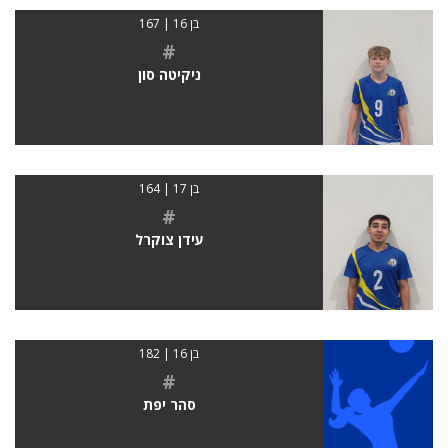
בן 16 | 167
#
ניקיטה סון
בן 17 | 164
#
עידן צוקרל
בן 16 | 182
#
סהר יפת