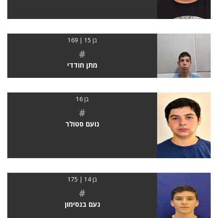
בן 15 | 169
#
מתן חודדי
בן 16
#
נועם סטולר
בן 14 | 175
#
נעם בנסימון