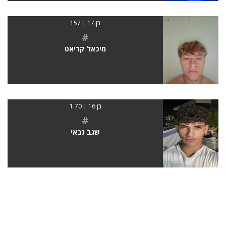
בן 17 | 157
#
מיכאל קריאט
בן 16 | 1.70
#
שגב גבאי