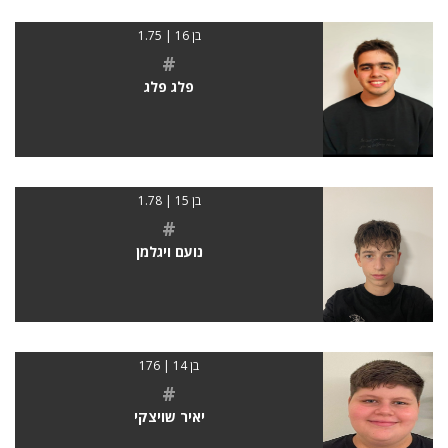
בן 16 | 1.75
#
פלג פלג
בן 15 | 1.78
#
נועם ויגלמן
בן 14 | 176
#
יאיר שויצקי