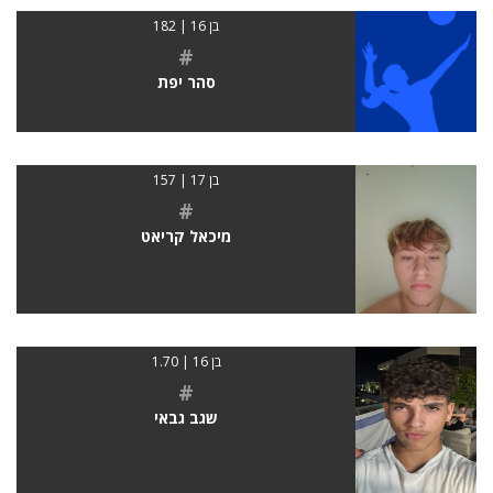
בן 16 | 182
#
סהר יפת
בן 17 | 157
#
מיכאל קריאט
בן 16 | 1.70
#
שגב גבאי