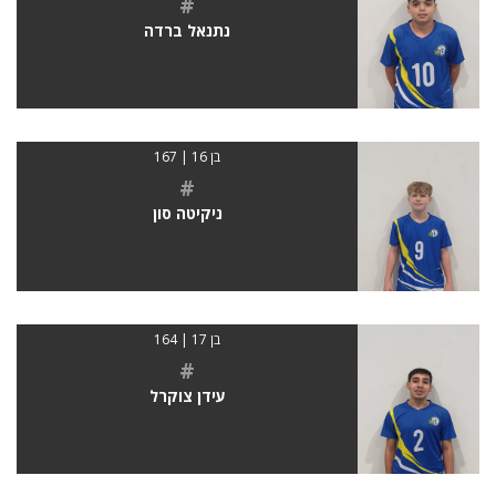
#
נתנאל ברדה
בן 16 | 167
#
ניקיטה סון
בן 17 | 164
#
עידן צוקרל