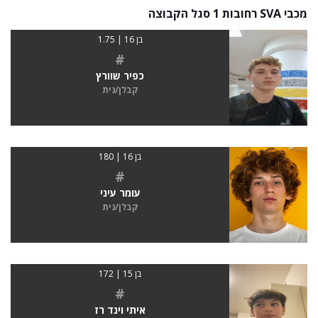
מכבי SVA רחובות 1 סגל הקבוצה
בן 16 | 1.75
#
כפיר שוורץ
קבלן/נית
בן 16 | 180
#
עומר עיני
קבלן/נית
בן 15 | 172
#
איתי וינד רז