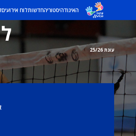
האיגוד
היסטוריה
חדשות
לוח אירועים
ל
לי
עונת 25/26
א