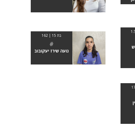
בת 15 | 162
#
ש
נועה שירז יעקובוב
ן