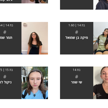
בת 14 | 1.60
בת 14 | 1.54
#
#
מיקה בן שמואל
תמר שמ
בת 14
בת 15 | 175
#
#
שי שפר
ניקול לוי