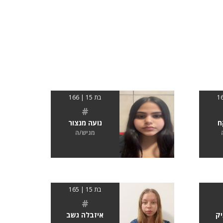
בת 15 | 166
#
ח
נועה מנצור
מגיש/ה
בת 15 | 165
#
יק
איזבלה גשב