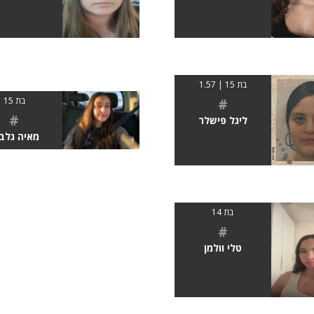
בת 15 | 1.57
#
בת 15
#
ליגל פישלר
מאיה גלב
בת 14
#
טלי וולמן