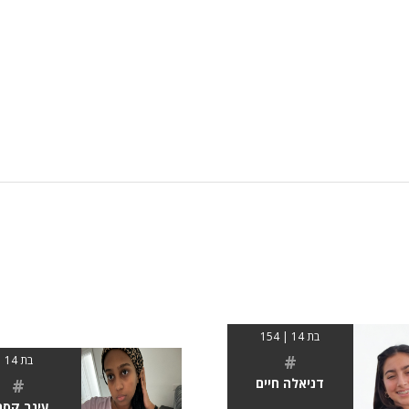
בת 14 | 154
#
בת 14
#
דניאלה חיים
עינב קסה