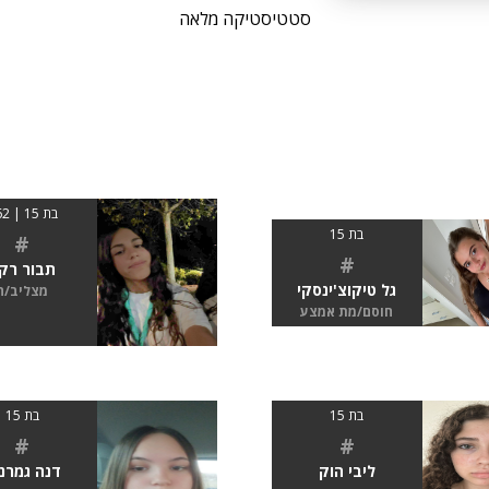
סטטיסטיקה מלאה
בת 15 | 162
בת 15
#
#
תבור רק
גל טיקוצ'ינסקי
מצליב/ה
חוסם/מת אמצע
בת 15
בת 15
#
#
ליבי הוק
דנה גמרנ