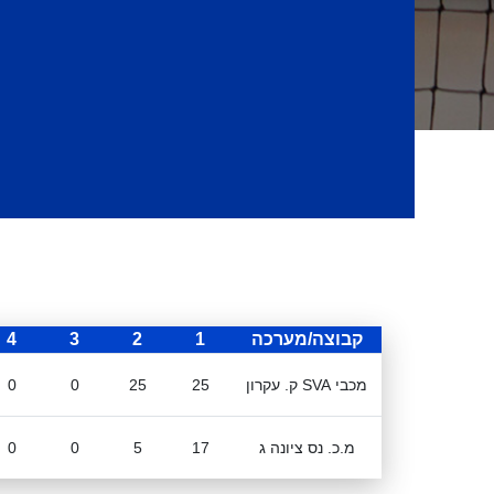
קבוצה/מערכה
1
2
3
4
מכבי SVA ק. עקרון
25
25
0
0
מ.כ. נס ציונה ג
17
5
0
0