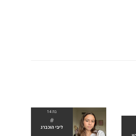
בת 14
#
ליבי הוכברג
ון