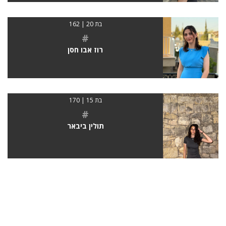
בת 20 | 162
#
רוז אבו חסן
בת 15 | 170
#
תולין ביבאר