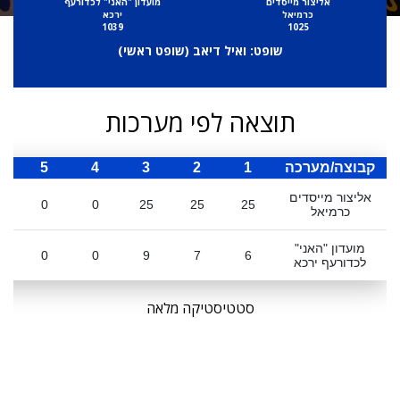
אליצור מייסדים
מועדון "האני" לכדורעף
כרמיאל
ירכא
1039
1025
שופט: ואיל דיאב (
שופט ראשי
)
תוצאה לפי מערכות
קבוצה/מערכה
1
2
3
4
5
ס
אליצור מייסדים
0
0
25
25
25
כרמיאל
מועדון "האני"
0
0
9
7
6
לכדורעף ירכא
סטטיסטיקה מלאה