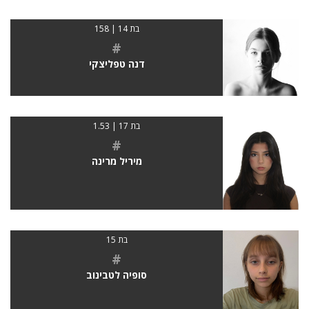
בת 14 | 158
#
דנה טפליצקי
בת 17 | 1.53
#
מיריל מרינה
בת 15
#
סופיה לטבינוב