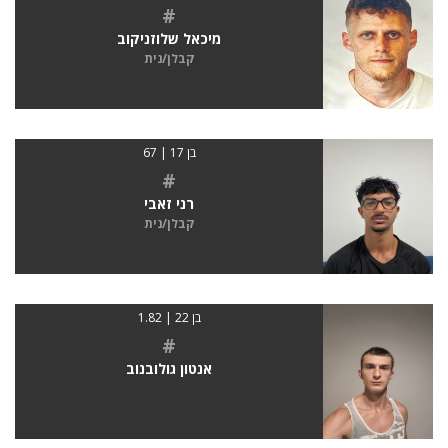
#
מיכאל שלוזניקוב
קבלן/נית
בן 17 | 67
#
רני זאבי
קבלן/נית
בן 22 | 1.82
#
אנטון גולובנוב