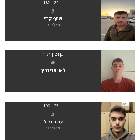
בן 26 | 182
#
שחף קנזי
מצליב/ה
בן 24 | 1.84
#
לאון פרידריך
בן 25 | 190
#
עמית גלילי
מצליב/ה