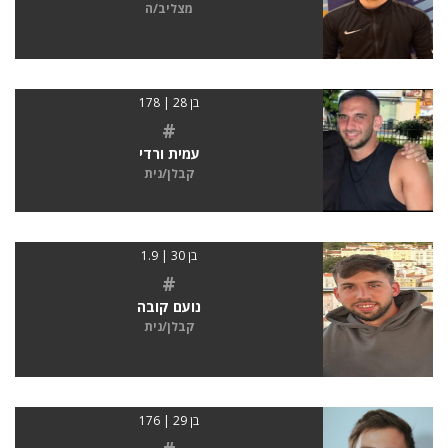
מצליב/ה
בן 28 | 178
#
עמית ורדי
קבלן/נית
בן 30 | 1.9
#
נועם קובה
קבלן/נית
בן 29 | 176