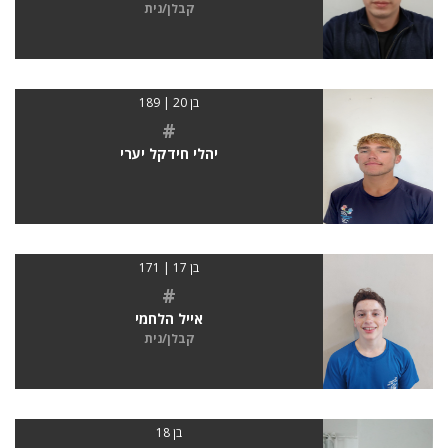
קבלן/נית
בן 20 | 189
#
יהלי חידקל יערי
בן 17 | 171
#
אייל הלחמי
קבלן/נית
בן 18