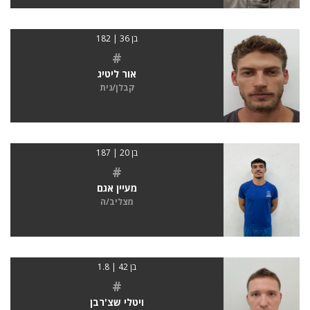
בן 36 | 182
#
אור ליטיג
קבלן/נית
בן 20 | 187
#
מעיין אגם
מצליב/ה
בן 42 | 1.8
#
ויטלי שצ'רבן