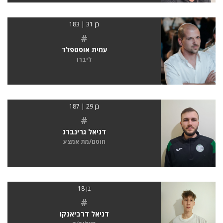
בן 31 | 183
#
עמית אוסטפלד
ליברו
בן 29 | 187
#
דניאל גרינברג
חוסם/מת אמצע
בן 18
#
דניאל דרביאנקו