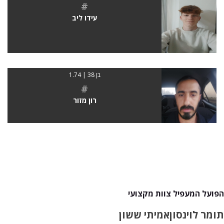
#
עידו ליב
בן 38 | 1.74
#
רון מזור
הפועל המעפיל צוות מקצועי
תומר לוינסון
אמיתי ששון