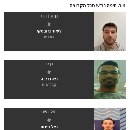
מ.כ. חיפה נו"ש סגל הקבוצה
בן 30 | 180
#
ליאור גזובסקי
בוגרים
בן 37
#
גיא גריבה
קבלן/נית
בן 26 | 1.85
#
גאל פינטו