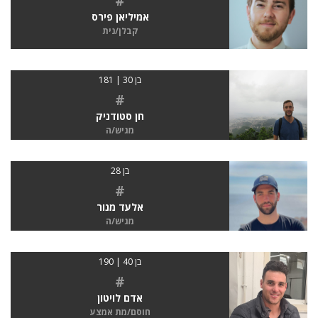
#
אמיליאן פירס
קבלן/נית
בן 30 | 181
#
חן סטודניק
מגיש/ה
בן 28
#
אלעד מנור
מגיש/ה
בן 40 | 190
#
אדם לויטון
חוסם/מת אמצע