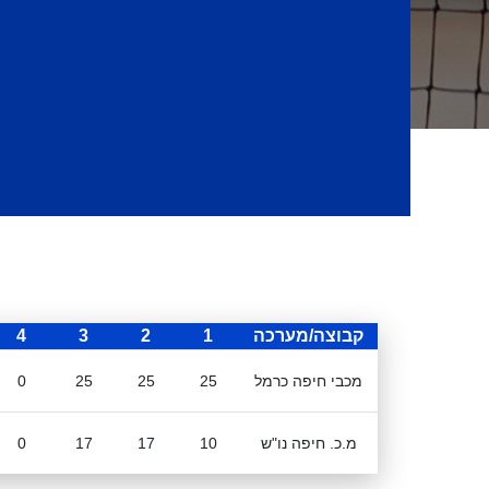
קבוצה/מערכה
1
2
3
4
מכבי חיפה כרמל
25
25
25
0
מ.כ. חיפה נו"ש
10
17
17
0