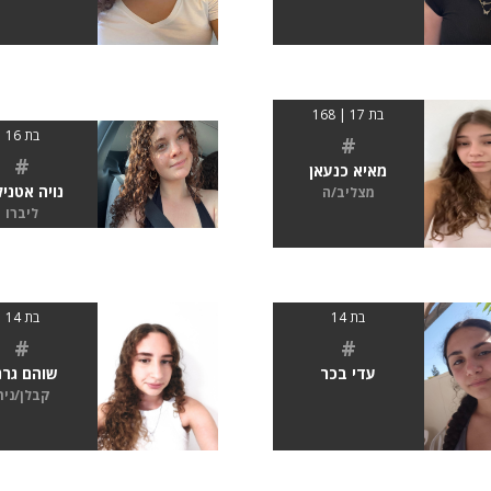
בת 17 | 168
בת 16
#
#
מאיא כנעאן
נויה אטניל
מצליב/ה
ליברו
בת 14
בת 14
#
#
עדי בכר
שוהם גרנ
קבלן/נית