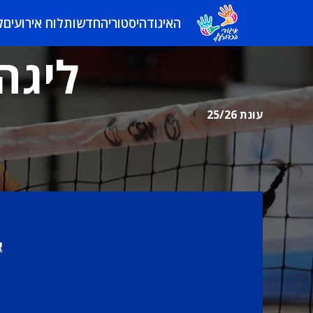
האיגוד
היסטוריה
חדשות
לוח אירועים
ל
ליגה
עונת 25/26
א