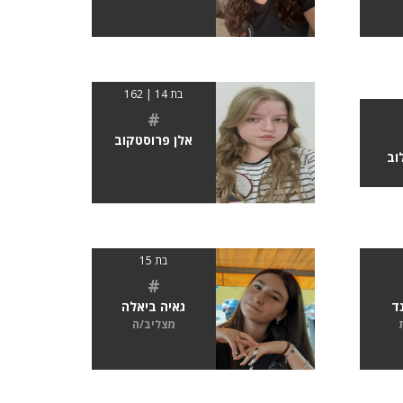
בת 14 | 162
#
אלן פרוסטקוב
וב
בת 15
#
ד
גאיה ביאלה
מצליב/ה