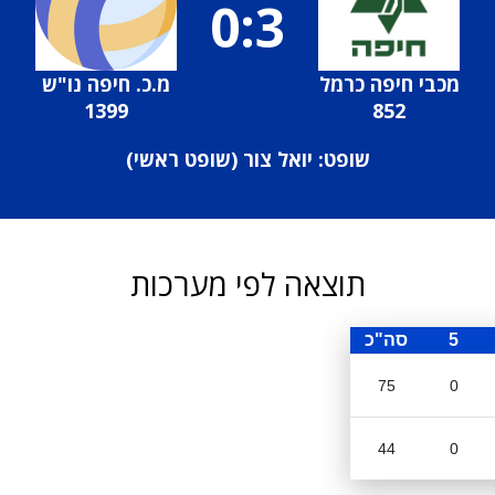
0:3
מכבי חיפה כרמל
מ.כ. חיפה נו"ש
1399
852
שופט: יואל צור (
שופט ראשי
)
תוצאה לפי מערכות
5
סה"כ
75
0
44
0