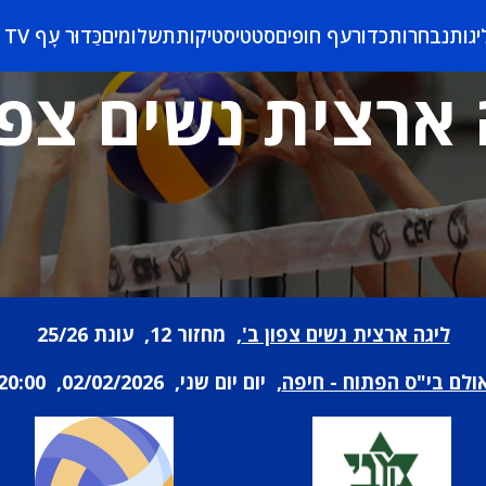
יגות
נבחרות
כדורעף חופים
סטטיסטיקות
תשלומים
כַּדוּר עָף TV
 ארצית נשים צפון
ליגה ארצית נשים צפון ב'
, מחזור 12, עונת 25/26
ולם בי"ס הפתוח - חיפה
, יום יום שני, 02/02/2026, 20:00