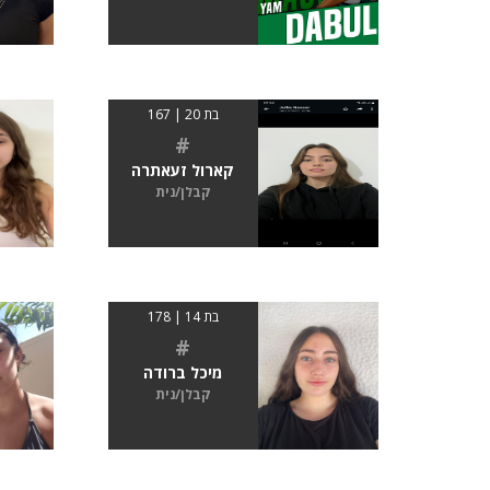
בת 20 | 167
#
קארול זעאתרה
קבלן/נית
בת 14 | 178
#
מיכל ברודה
קבלן/נית