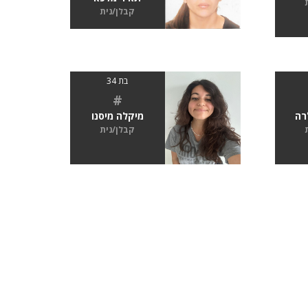
קבלן/נית
בת 34
#
רה
מיקלה מיסנו
קבלן/נית