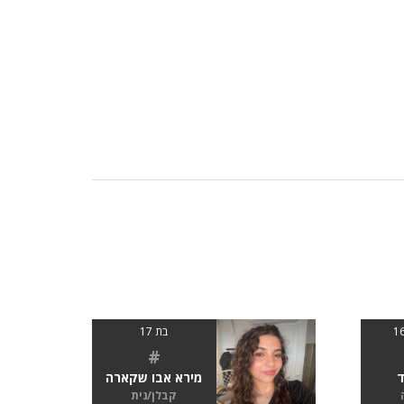
בת 17
#
ד
מירא אבו שקארה
קבלן/נית