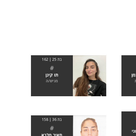
בת 25 | 162
#
מן
תו קינן
מגיש/ה
בת 36 | 158
#
ני
תאיר מלכא