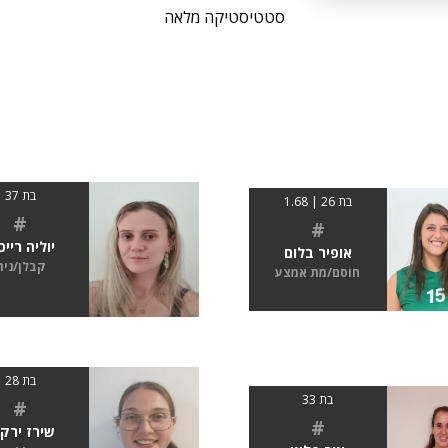
סטטיסטיקה מלאה
בת 37
בת 26 | 1.68
#
#
יוליה רייכ
אופיר בלום
קבלן/נית
חוסם/מת אמצע
בת 28
בת 33
#
#
שירז ירקו