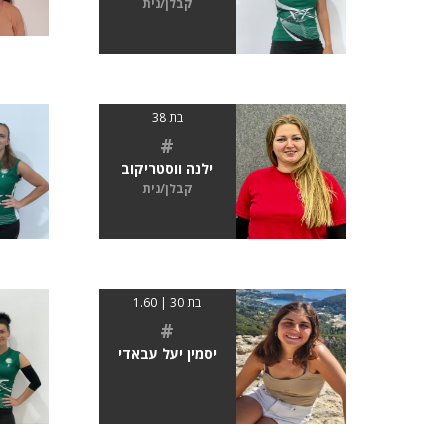
קבלן/נית
בת 38
#
ילנה ווסטריקוב
קבלן/נית
בת 30 | 1.60
#
יסמין יעל עבאדי