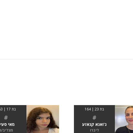
בת 23 | 164
בת 17 | 163
#
#
ג'ואנא קנאזע
מאי סעי
ליברו
מצליב/ה