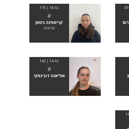
בת 18 | 175
#
ום
קריסטינה גיטמן
מגיש/ה
בת 14 | 162
#
ב
אוליאנה דובינסקי