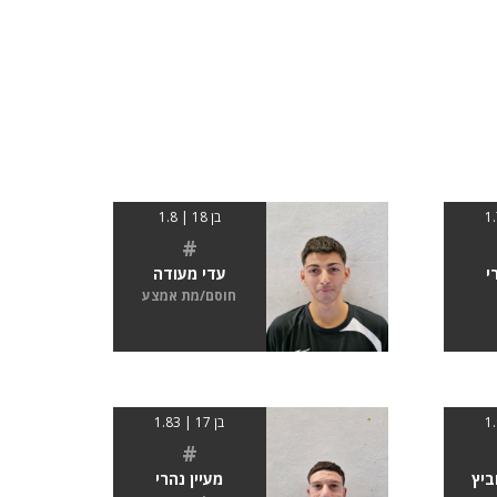
בן 18 | 1.8
#
י
עדי מעודה
חוסם/מת אמצע
בן 17 | 1.83
#
ביץ
מעיין נהרי