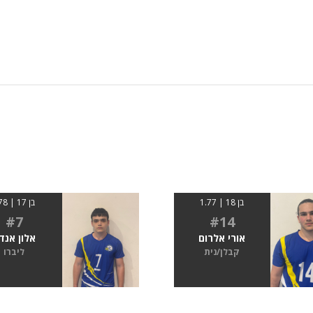
בן 18 | 1.77
בן 17 | 178
#7
#14
אורי אלרום
אלון אנד
קבלן/נית
ליברו