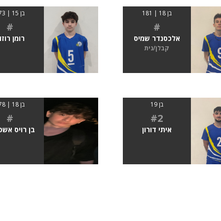
בן 18 | 181
בן 15 | 173
#
#
אלכסנדר שמיס
רומן רוזו
קבלן/נית
בן 19
בן 18 | 178
#
#2
איתי דורון
בן רויס אשכנ