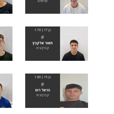
מגיש/ה
בן 17 | 1.70
#
תאור אלקבץ
קבלן/נית
בן 15 | 1.80
#
הראל רוט
קבלן/נית