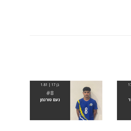
בן 17 | 1.81
#8
ר
נעם טורגמן