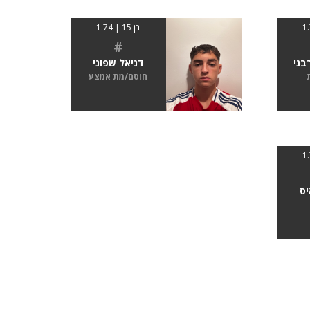
בן 15 | 1.74
#
בני
דניאל שפוני
חוסם/מת אמצע
יס