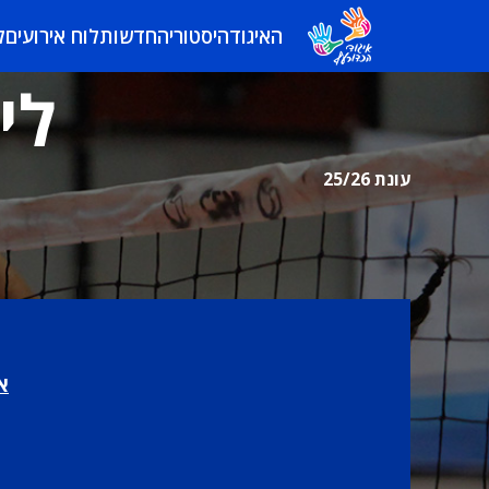
האיגוד
היסטוריה
חדשות
לוח אירועים
ל
לי
עונת 25/26
א