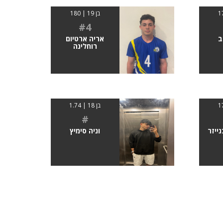
בן 19 | 180
#4
ב
אריה ארטיום
רוחלינה
בן 18 | 1.74
#
ייזר
וניה סימיץ