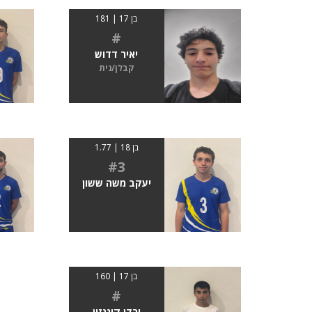
בן 17 | 181
#
יאיר דדוש
קבלן/נית
בן 18 | 1.77
#3
יעקב משה ששון
בן 17 | 160
#
ירדן קוגנזון