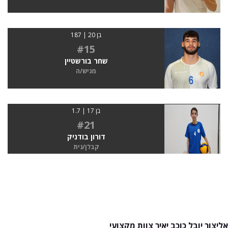
בן 20 | 187
#15
שחר בורשטיין
מגיש/ה
בן 17 | 1.7
#21
דורון בודניק
קבלן/נית
אליצור יובל כוכב יאיר צוות מקצועי