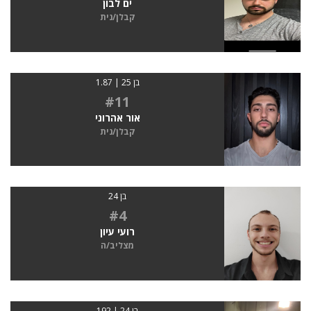
ים לבון
קבלן/נית
בן 25 | 1.87
#11
אור אהרוני
קבלן/נית
בן 24
#4
רועי עיון
מצליב/ה
בן 24 | 192