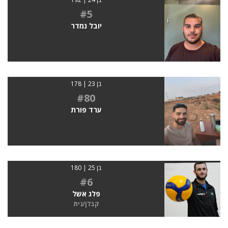
#5
יובל נמדר
בן 23 | 178
#80
ערד פורת
בן 25 | 180
#6
פלג אשל
קבלן/נית