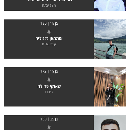
מצליב/ה
בן 19 | 180
#
עותמאן גלגוליה
קבלן/נית
בן 19 | 172
#
שאוקי פדילה
ליברו
בן 25 | 180
#