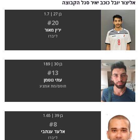
אליצור יובל כוכב יאיר סגל הקבוצה
בן 27 | 1.7
#20
ירין מאור
ליברו
בן 30 | 189
#13
עתי גוטמן
חוסם/מת אמצע
בן 39 | 1.65
#8
אלעד ענתבי
ליברו